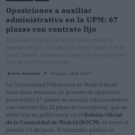
Oposiciones a auxiliar
administrativo en la UPM: 67
plazas con contrato fijo
El plazo de inscripción, de 20 días hábiles, finalizó a
mediados de junio. Se exigía título de Bachillerato o FP de
Grado Superior. El examen se organizó en fines de semana
para no interferir con las clases.
24 junio, 2026 14:19
Rubén González
La Universidad Politécnica de Madrid lanzó
hace unas semanas un proceso de oposición
para cubrir 67 plazas de auxiliar administrativo
con contrato fijo. El plazo de inscripción, que se
abrió tras su publicación en el
Boletín Oficial
de la Comunidad de Madrid (BOCM)
, se cerró el
pasado 15 de junio. Si el empleo público te