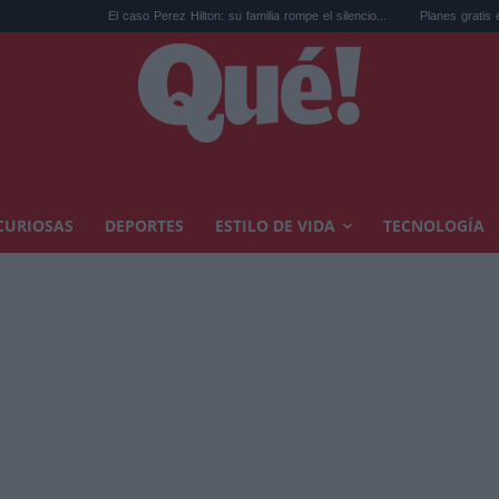
El caso Perez Hilton: su familia rompe el silencio...
Planes gratis en Valencia en ago
CURIOSAS
DEPORTES
ESTILO DE VIDA
TECNOLOGÍA