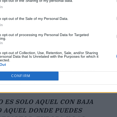
o opt-out of the Sharing of my personal data.
In
o opt-out of the Sale of my Personal Data.
In
to opt-out of processing my Personal Data for Targeted
ás pacífica del mundo, y concentra a la mayoría
ing.
In
fica que, desde España, los paraísos tranquilos
ómetro: antes de reservar, un vistazo al IPG te
o opt-out of Collection, Use, Retention, Sale, and/or Sharing
ersonal Data that Is Unrelated with the Purposes for which it
lected.
Out
de la seguridad y alguna joya por descubrir.
CONFIRM
rlanda, Austria, Portugal, Singapur, Finlandia y
jes de postal con una paz envidiable.
 ES SOLO AQUEL CON BAJA
O AQUEL DONDE PUEDES