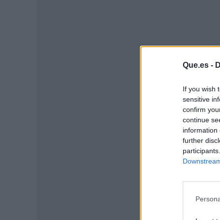
Que.es -
D
If you wish 
sensitive in
confirm you
continue se
information 
P
further disc
participants
Downstream 
Persona