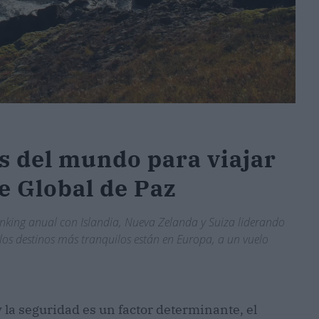
s del mundo para viajar
e Global de Paz
anking anual con Islandia, Nueva Zelanda y Suiza liderando
 los destinos más tranquilos están en Europa, a un vuelo
la seguridad es un factor determinante, el