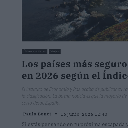
Últimas noticias
Viajes
Los países más seguro
en 2026 según el Índic
El Instituto de Economía y Paz acaba de publicar su r
la clasificación. La buena noticia es que la mayoría de
corto desde España.
Paulo Bonet
16 junio, 2026 12:40
Si estás pensando en tu próxima escapada y 