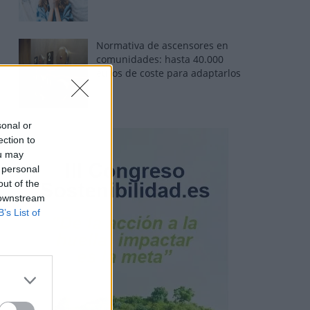
Normativa de ascensores en
comunidades: hasta 40.000
euros de coste para adaptarlos
sonal or
ection to
ou may
 personal
out of the
 downstream
B’s List of