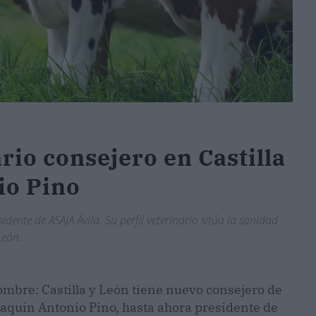
io consejero en Castilla
io Pino
idente de ASAJA Ávila. Su perfil veterinario sitúa la sanidad
León.
nombre: Castilla y León tiene nuevo consejero de
Joaquín Antonio Pino, hasta ahora presidente de