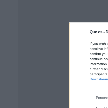
Que.es -
D
P
If you wish 
sensitive in
confirm you
continue se
information 
further disc
participants
Downstream 
Persona