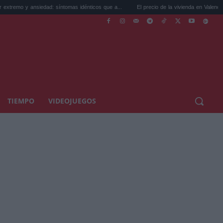
dad: síntomas idénticos que a...
El precio de la vivienda en Valencia sube a 3.485 ...
TIEMPO
VIDEOJUEGOS