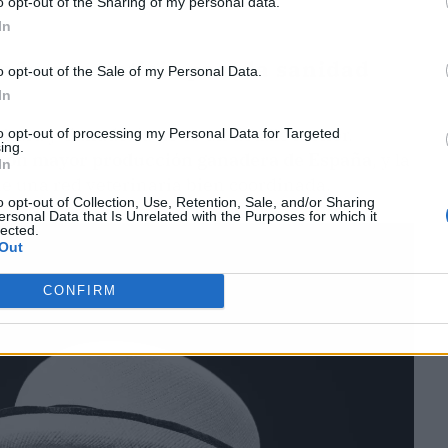
o opt-out of the Sharing of my personal data.
In
 buena noticia para la sanidad
o opt-out of the Sale of my Personal Data.
In
ultura y Ganadería no es un detalle menor.
to opt-out of processing my Personal Data for Targeted
ing.
s con mayor producción ganadera de España
, y la
In
 una red veterinaria bien coordinada.
o opt-out of Collection, Use, Retention, Sale, and/or Sharing
ersonal Data that Is Unrelated with the Purposes for which it
lected.
Out
CONFIRM