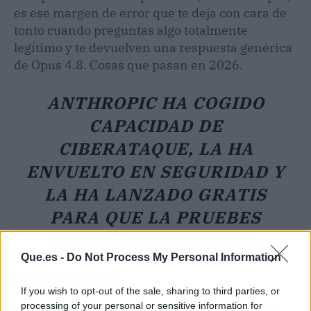
es ese margen de error que te deja con cara de
tonto cuando preguntas algo totalmente
legítimo y te devuelven una respuesta genérica
de Opus 4.8. Cosas que pasan en 2026.
ANTHROPIC HA COGIDO
CAPACIDAD DE
CIBERATAQUE, LA HA
ENVUELTO EN SEGURIDAD Y
LA HA LANZADO GRATIS
PARA QUE LA PRUEBES
HASTA EL 22 DE JUNIO.
Que.es -
Do Not Process My Personal Information
Hype-O-Meter
If you wish to opt-out of the sale, sharing to third parties, or
processing of your personal or sensitive information for