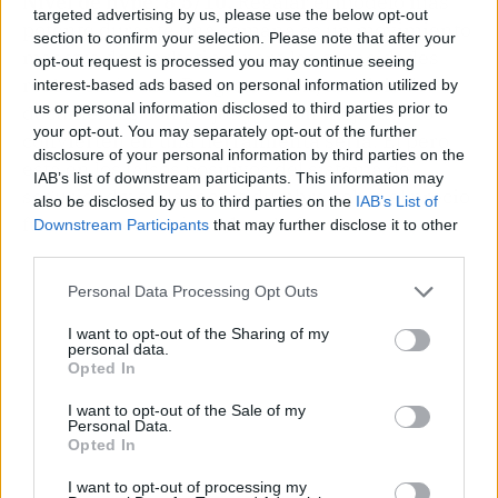
Nivel de hype: 8,5/10.
Regalar el modelo más
targeted advertising by us, please use the below opt-out
potente durante una semana es un movimiento
section to confirm your selection. Please note that after your
maestro de marketing, pero las capacidades
opt-out request is processed you may continue seeing
reales están ahí. Programación, análisis de
interest-based ads based on personal information utilized by
us or personal information disclosed to third parties prior to
documentos complejos y visión mejorada lo
your opt-out. You may separately opt-out of the further
convierten en una herramienta seria. El pero
disclosure of your personal information by third parties on the
está en los falsos positivos del sistema de
IAB’s list of downstream participants. This information may
seguridad y en la incertidumbre sobre el precio
also be disclosed by us to third parties on the
IAB’s List of
futuro — a ver cuánto dura la fiesta.
Downstream Participants
that may further disclose it to other
third parties.
Personal Data Processing Opt Outs
I want to opt-out of the Sharing of my
personal data.
Opted In
I want to opt-out of the Sale of my
Personal Data.
Opted In
I want to opt-out of processing my