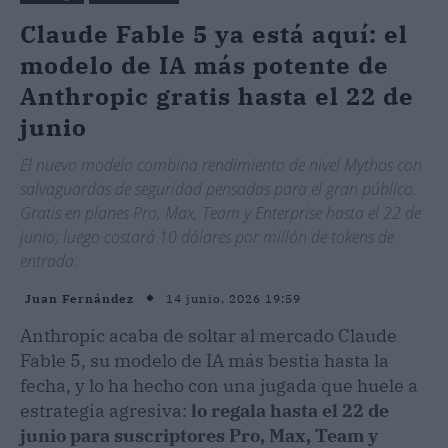
Claude Fable 5 ya está aquí: el
modelo de IA más potente de
Anthropic gratis hasta el 22 de
junio
El nuevo modelo combina rendimiento de nivel Mythos con
salvaguardas de seguridad pensadas para el gran público.
Gratis en planes Pro, Max, Team y Enterprise hasta el 22 de
junio; luego costará 10 dólares por millón de tokens de
entrada.
14 junio, 2026 19:59
Juan Fernández
Anthropic acaba de soltar al mercado Claude
Fable 5, su modelo de IA más bestia hasta la
fecha, y lo ha hecho con una jugada que huele a
estrategia agresiva:
lo regala hasta el 22 de
junio para suscriptores Pro, Max, Team y