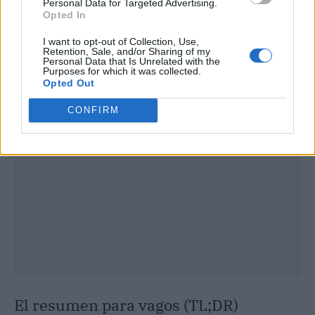
Personal Data for Targeted Advertising.
Opted In
I want to opt-out of Collection, Use,
Retention, Sale, and/or Sharing of my
Personal Data that Is Unrelated with the
Publicidad
Purposes for which it was collected.
Opted Out
CONFIRM
El resumen para vagos (TL;DR)