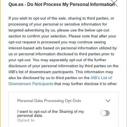
Que.es -
Do Not Process My Personal Information
Qué nos dice esta subida sobre el
acceso a la vivienda en 2026
If you wish to opt-out of the sale, sharing to third parties, or
processing of your personal or sensitive information for
Más allá de los números, lo que está pasando en
targeted advertising by us, please use the below opt-out
Murcia responde a una tendencia que se repite
section to confirm your selection. Please note that after your
opt-out request is processed you may continue seeing
en otras capitales de provincia:
la vivienda se
interest-based ads based on personal information utilized by
encarece más rápido donde antes era barata
.
us or personal information disclosed to third parties prior to
La ciudad arrastraba precios contenidos
your opt-out. You may separately opt-out of the further
durante años, y ahora el mercado se ajusta a
disclosure of your personal information by third parties on the
golpe de demanda y poca oferta nueva. Según el
IAB’s list of downstream participants. This information may
also be disclosed by us to third parties on the
IAB’s List of
informe de Idealista,
el 20,1% anual duplica
Downstream Participants
that may further disclose it to other
prácticamente la inflación general
, lo que
third parties.
significa que quien ahorra para la entrada
pierde capacidad de compra cada mes que
Personal Data Processing Opt Outs
pasa.
I want to opt-out of the Sharing of my
personal data.
Opted In
La pregunta no es tanto si Murcia es cara en