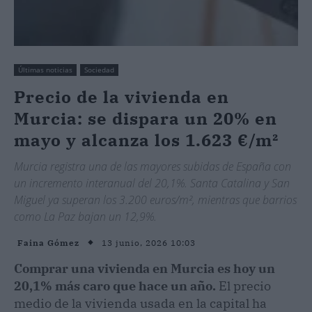
Últimas noticias
Sociedad
Precio de la vivienda en
Murcia: se dispara un 20% en
mayo y alcanza los 1.623 €/m²
Murcia registra una de las mayores subidas de España con
un incremento interanual del 20,1%. Santa Catalina y San
Miguel ya superan los 3.200 euros/m², mientras que barrios
como La Paz bajan un 12,9%.
13 junio, 2026 10:03
Faina Gómez
Comprar una vivienda en Murcia es hoy un
20,1% más caro que hace un año.
El precio
medio de la vivienda usada en la capital ha