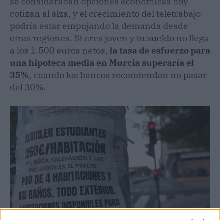
se consideraban opciones económicas hoy
cotizan al alza, y el crecimiento del teletrabajo
podría estar empujando la demanda desde
otras regiones. Si eres joven y tu sueldo no llega
a los 1.500 euros netos,
la tasa de esfuerzo para
una hipoteca media en Murcia superaría el
35%
, cuando los bancos recomiendan no pasar
del 30%.