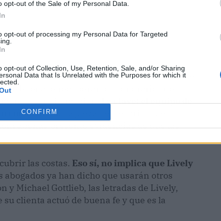
o opt-out of the Sale of my Personal Data.
In
to opt-out of processing my Personal Data for Targeted
ing.
In
o opt-out of Collection, Use, Retention, Sale, and/or Sharing
licado la ley 47.1, una norma nacida al calor del
ersonal Data that Is Unrelated with the Purposes for which it
lected.
 de buena fe recuperar los honorarios de
Out
ademanda por difamación.
La clave: el equipo de
ó con malicia.
La jueza dejó escrito que
CONFIRM
doni apenas presentó evidencias de que las
cubrir las costas.
Eso sí, no implica que Lively
s abogados ya han dicho que usarán otros
 Michael Gottlieb, las letradas de Lively,
su clienta actuó de buena fe y que es la