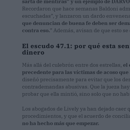
sarta de mentiras” y un ejemplo de DARVO
Recordaron que hace semanas Baldoni admit
escuchadas”, y lanzaron un dardo envenena
que denuncian de buena fe deben ser deman
contra eso.
” Además, avisan de que esto se 
El escudo 47.1: por qué esta se
dinero
Más allá del culebrón entre dos estrellas,
el
precedente para las víctimas de acoso que 
diseñó precisamente para evitar que los d
contrademandas abusivas. Que la jueza haya 
probar que ella mintió, sino solo que no hab
Los abogados de Lively ya han dejado caer 
procedimientos, y que el acuerdo de concil
no ha hecho más que empezar.