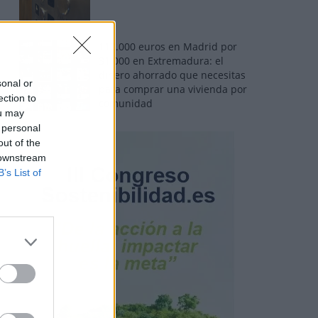
110.000 euros en Madrid por
31.000 en Extremadura: el
dinero ahorrado que necesitas
sonal or
para comprar una vivienda por
ection to
comunidad
ou may
 personal
out of the
 downstream
B’s List of