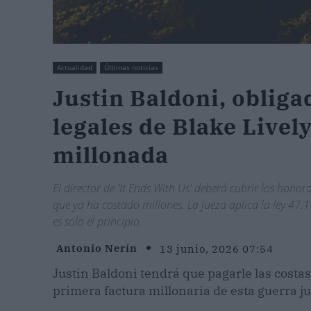
Actualidad
Últimas noticias
Justin Baldoni, obliga
legales de Blake Lively
millonada
El director de 'It Ends With Us' deberá cubrir los hono
que ya ha costado millones. La jueza aplica la ley 47.1 
es solo el principio.
Antonio Nerín
13 junio, 2026 07:54
Justin Baldoni tendrá que pagarle las costas
primera factura millonaria de esta guerra ju