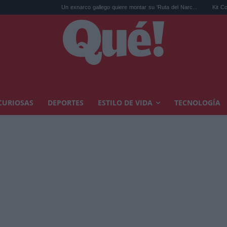
Un exnarco gallego quiere montar su 'Ruta del Narc...
Kit Connor será Cícl
CURIOSAS
DEPORTES
ESTILO DE VIDA
TECNOLOGÍA