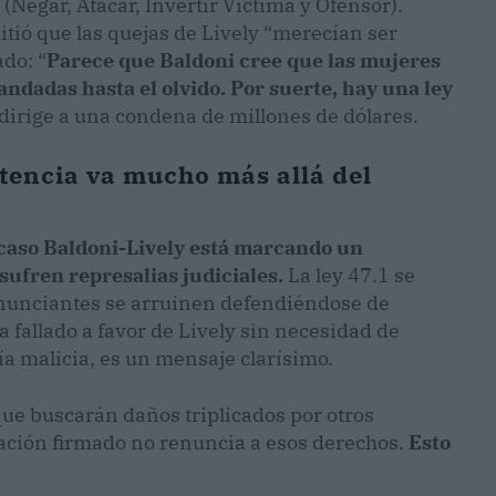
(Negar, Atacar, Invertir Víctima y Ofensor).
ió que las quejas de Lively “merecían ser
do: “
Parece que Baldoni cree que las mujeres
dadas hasta el olvido. Por suerte, hay una ley
dirige a una condena de millones de dólares.
ntencia va mucho más allá del
 caso Baldoni-Lively está marcando un
sufren represalias judiciales.
La ley 47.1 se
enunciantes se arruinen defendiéndose de
fallado a favor de Lively sin necesidad de
ía malicia, es un mensaje clarísimo.
que buscarán daños triplicados por otros
iación firmado no renuncia a esos derechos.
Esto