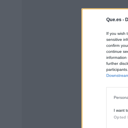
Que.es -
D
If you wish 
sensitive in
confirm you
continue se
information 
further disc
participants
Downstream 
P
Persona
I want t
Opted 