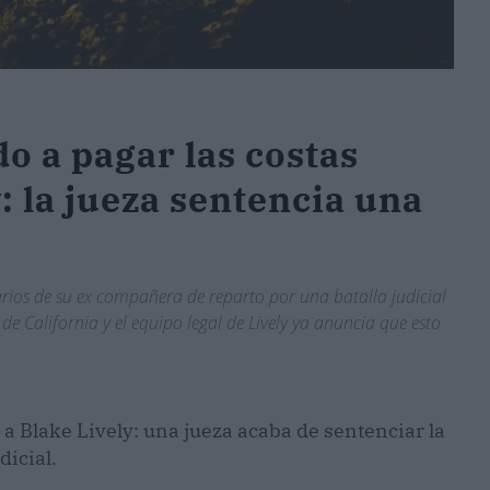
do a pagar las costas
: la jueza sentencia una
rarios de su ex compañera de reparto por una batalla judicial
de California y el equipo legal de Lively ya anuncia que esto
 a Blake Lively: una jueza acaba de sentenciar la
dicial.