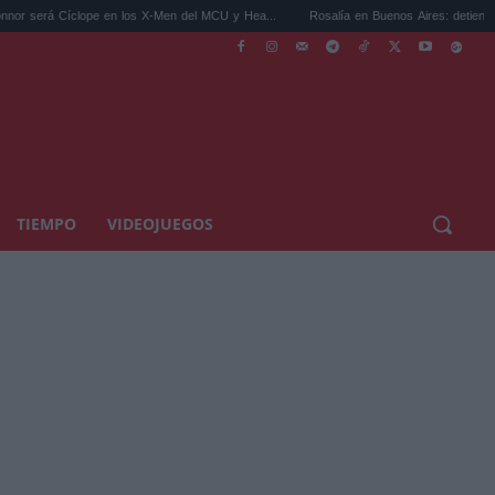
ope en los X-Men del MCU y Hea...
Rosalía en Buenos Aires: detiene el tráfico y se s
TIEMPO
VIDEOJUEGOS