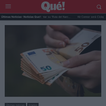
 exnarco gallego quiere montar su 'Ruta del Narc...
Kit Connor será Cíclope en los 
Últimas Noticias
- Noticias Que!:
Últimas noticias
Empleo