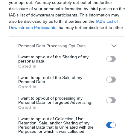
your opt-out. You may separately opt-out of the further
Aunque la ley no obligue aún, algunos
disclosure of your personal information by third parties on the
IAB’s list of downstream participants. This information may
despachos de abogados ya están aconsejando a
also be disclosed by us to third parties on the
IAB’s List of
las empresas que empiecen a preparar los
Downstream Participants
that may further disclose it to other
informes sobre brecha salarial con datos de
third parties.
2026. "No es necesario reaccionar de forma
exagerada, pero conviene tener todo resuelto
Personal Data Processing Opt Outs
con antelación", advierten desde la consultora
I want to opt-out of the Sharing of my
Grant Thornton.
personal data.
Opted In
LA DIRECTIVA NO SE HA
I want to opt-out of the Sale of my
Personal Data.
ESFUMADO: SE APLICARÁ,
Opted In
PERO CON UN RETRASO QUE
I want to opt-out of processing my
Personal Data for Targeted Advertising.
DEJA A LOS CANDIDATOS SIN
Opted In
SU NUEVA HERRAMIENTA
I want to opt-out of Collection, Use,
Retention, Sale, and/or Sharing of my
NEGOCIADORA DURANTE AL
Personal Data that Is Unrelated with the
Purposes for which it was collected.