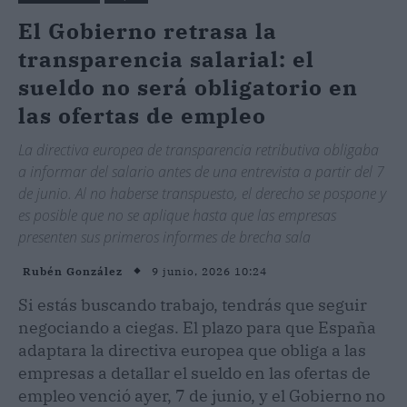
El Gobierno retrasa la
transparencia salarial: el
sueldo no será obligatorio en
las ofertas de empleo
La directiva europea de transparencia retributiva obligaba
a informar del salario antes de una entrevista a partir del 7
de junio. Al no haberse transpuesto, el derecho se pospone y
es posible que no se aplique hasta que las empresas
presenten sus primeros informes de brecha sala
9 junio, 2026 10:24
Rubén González
Si estás buscando trabajo, tendrás que seguir
negociando a ciegas. El plazo para que España
adaptara la directiva europea que obliga a las
empresas a detallar el sueldo en las ofertas de
empleo venció ayer, 7 de junio, y el Gobierno no