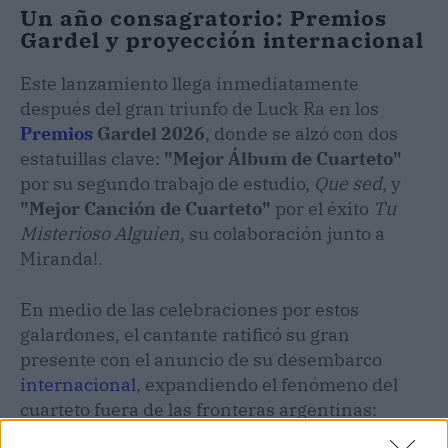
Un año consagratorio: Premios
Gardel y proyección internacional
Este lanzamiento llega inmediatamente
después del gran triunfo de Luck Ra en los
Premios
Gardel 2026
, donde se alzó con dos
estatuillas clave:
"Mejor Álbum de Cuarteto"
por su segundo trabajo de estudio,
Que sed
, y
"Mejor Canción de Cuarteto"
por el éxito
Tu
Misterioso Alguien
, su colaboración junto a
Miranda!.
En medio de las celebraciones por estos
galardones, el cantante ratificó su gran
presente con el anuncio de su desembarco
internacional
, expandiendo el fenómeno del
cuarteto fuera de las fronteras argentinas: