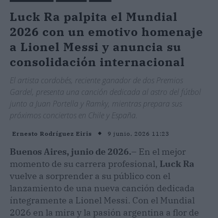
Luck Ra palpita el Mundial
2026 con un emotivo homenaje
a Lionel Messi y anuncia su
consolidación internacional
El artista cordobés, reciente ganador de dos Premios
Gardel, presenta una canción dedicada al astro del fútbol
junto a Juan Portella y Ramky, mientras prepara sus
próximos conciertos en Chile y España.
9 junio, 2026 11:23
Ernesto Rodríguez Eiris
Buenos Aires, junio de 2026.
– En el mejor
momento de su carrera profesional,
Luck Ra
vuelve a sorprender a su público con el
lanzamiento de una nueva canción dedicada
íntegramente a Lionel Messi. Con el Mundial
2026 en la mira y la pasión argentina a flor de