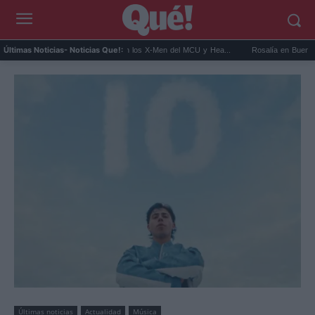
Kit Connor será Cíclope en los X-Men del MCU y Hea...
Rosalía en Buenos Aires: de
Últimas Noticias
- Noticias Que!:
Últimas noticias
Actualidad
Música