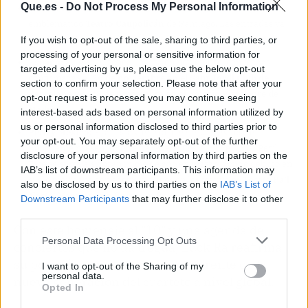
Que.es -
Do Not Process My Personal Information
Chile:
Se presentará el próximo
23 de octubre
en el
emblemático
Teatro Caupolicán
de Santiago. Las entradas ya
están a la venta general a través del sistema Puntoticket.
If you wish to opt-out of the sale, sharing to third parties, or
processing of your personal or sensitive information for
España:
Su gira europea llegará en noviembre, con fechas
targeted advertising by us, please use the below opt-out
confirmadas el
26 de noviembre en el Sant Jordi Club de
section to confirm your selection. Please note that after your
Barcelona
y el
28 de noviembre en el Palacio Vistalegre de
opt-out request is processed you may continue seeing
Madrid
.
interest-based ads based on personal information utilized by
us or personal information disclosed to third parties prior to
Perú y México:
El artista viene de cerrar una exitosa e
your opt-out. You may separately opt-out of the further
imponente presentación en el Arena Costa 21 de Lima, Perú.
disclosure of your personal information by third parties on the
Esto se suma a su gran inicio de año en marzo, donde debutó en
IAB’s list of downstream participants. This information may
suelo mexicano con shows masivos en los festivales
Tecate Pa’l
also be disclosed by us to third parties on the
IAB’s List of
Norte
(Monterrey) y
Resuena
(Puebla).
Downstream Participants
that may further disclose it to other
third parties.
Con este homenaje al "10" y una agenda de
Personal Data Processing Opt Outs
conciertos que no da tregua, Luck Ra reafirma
su posición como el máximo referente de la
I want to opt-out of the Sharing of my
personal data.
nueva generación del cuarteto a nivel global.
Opted In