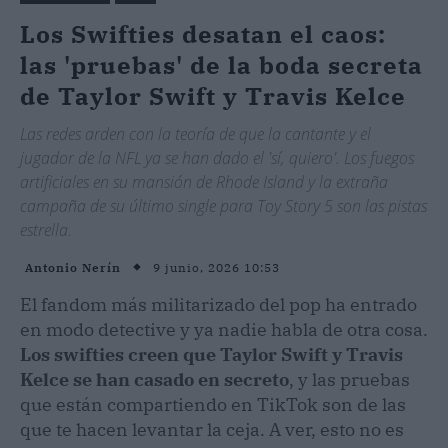
Los Swifties desatan el caos:
las 'pruebas' de la boda secreta
de Taylor Swift y Travis Kelce
Las redes arden con la teoría de que la cantante y el
jugador de la NFL ya se han dado el 'sí, quiero'. Los fuegos
artificiales en su mansión de Rhode Island y la extraña
campaña de su último single para Toy Story 5 son las pistas
estrella.
9 junio, 2026 10:53
Antonio Nerín
El fandom más militarizado del pop ha entrado
en modo detective y ya nadie habla de otra cosa.
Los swifties creen que Taylor Swift y Travis
Kelce se han casado en secreto
, y las pruebas
que están compartiendo en TikTok son de las
que te hacen levantar la ceja. A ver, esto no es