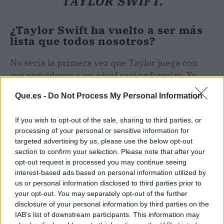
TAYLOR SWIFT.
¿Taylor Swift ha vuelto a ser más
lista que todos nosotros?
No sería la primera vez que Taylor juega con
sus seguidores a un nivel casi enfermizo. Ya
pasó con los huevos de pascua de
Reputation
,
Que.es -
Do Not Process My Personal Information
las cartas de
Folklore
o el caos numérico de
Midnights
. La artista ha convertido cada
If you wish to opt-out of the sale, sharing to third parties, or
lanzamiento suyo en un juego de pistas que
processing of your personal or sensitive information for
daría para un curso de criptografía. Por ahora
targeted advertising by us, please use the below opt-out
no hay confirmación oficial de la boda, pero la
section to confirm your selection. Please note that after your
duda es demasiado divertida. Si de verdad se
opt-out request is processed you may continue seeing
interest-based ads based on personal information utilized by
ha casado en secreto, habrá que esperar a que
us or personal information disclosed to third parties prior to
lo cuente en un álbum doble dentro de dos años
your opt-out. You may separately opt-out of the further
o, conociéndola, a que lo meta en un TikTok sin
disclosure of your personal information by third parties on the
darnos cuenta. Mientras tanto, el timeline va a
IAB’s list of downstream participants. This information may