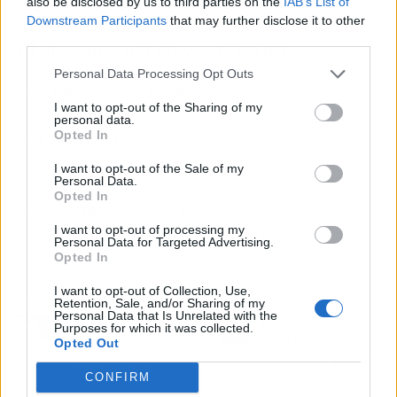
seguir echando humo.
also be disclosed by us to third parties on the
IAB’s List of
Downstream Participants
that may further disclose it to other
third parties.
El chisme en 3 claves (TL;DR)
Personal Data Processing Opt Outs
👀
¿Quiénes son los protagonistas?
Taylor Swift y Travis
I want to opt-out of the Sharing of my
Kelce, pareja desde 2024, y los swifties, que no dejan pasar una.
personal data.
Opted In
🔥
¿Cuál es el drama?
Teorías virales apuntan a una boda
secreta respaldada por pistas como fuegos artificiales y un
I want to opt-out of the Sale of my
lanzamiento musical que huele a distracción.
Personal Data.
Opted In
📲
¿Por qué todo internet habla de esto?
Porque Taylor es la
I want to opt-out of processing my
reina del Easter egg y sus fans convierten cualquier detalle en
Personal Data for Targeted Advertising.
una novela de misterio que se devora en minutos.
Opted In
I want to opt-out of Collection, Use,
Retention, Sale, and/or Sharing of my
Artículo anterior
Artículo siguiente
Personal Data that Is Unrelated with the
“Cosas que Dios no
Recuperar vivienda
Purposes for which it was collected.
Opted Out
debería permitir”: El
alquilada antes de
polémico papel de
tiempo: plazos y causas
CONFIRM
Patricia Pardo y
que debes conocer