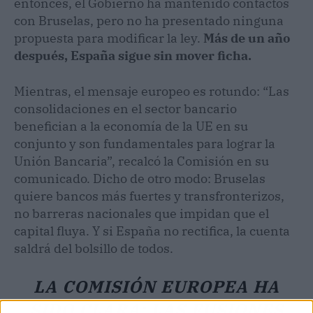
entonces, el Gobierno ha mantenido contactos
con Bruselas, pero no ha presentado ninguna
propuesta para modificar la ley.
Más de un año
después, España sigue sin mover ficha.
Mientras, el mensaje europeo es rotundo: “Las
consolidaciones en el sector bancario
benefician a la economía de la UE en su
conjunto y son fundamentales para lograr la
Unión Bancaria”, recalcó la Comisión en su
comunicado. Dicho de otro modo: Bruselas
quiere bancos más fuertes y transfronterizos,
no barreras nacionales que impidan que el
capital fluya. Y si España no rectifica, la cuenta
saldrá del bolsillo de todos.
LA COMISIÓN EUROPEA HA
SIDO CLARA: LAS FUSIONES