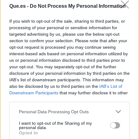
Que.es -
Do Not Process My Personal Information
BANCARIAS SON
NECESARIAS PARA LA
If you wish to opt-out of the sale, sharing to third parties, or
ECONOMÍA. LO QUE NO HA
processing of your personal or sensitive information for
targeted advertising by us, please use the below opt-out
DICHO ES QUE, SI EL
section to confirm your selection. Please note that after your
GOBIERNO SIGUE
opt-out request is processed you may continue seeing
interest-based ads based on personal information utilized by
AMURALLANDO AL SECTOR,
us or personal information disclosed to third parties prior to
your opt-out. You may separately opt-out of the further
EL LITIGIO PUEDE ACABAR
disclosure of your personal information by third parties on the
COSTÁNDONOS DINERO A TI
IAB’s list of downstream participants. This information may
also be disclosed by us to third parties on the
IAB’s List of
Y A MÍ.
Downstream Participants
that may further disclose it to other
third parties.
Aunque la opa fracasó en octubre de 2025, la
Personal Data Processing Opt Outs
infracción va mucho más allá del caso concreto.
Es un pulso sobre quién tiene la última palabra
I want to opt-out of the Sharing of my
personal data.
cuando un banco quiere comprar otro: el BCE o
Opted In
el Gobierno español. Y de momento, Bruselas ha