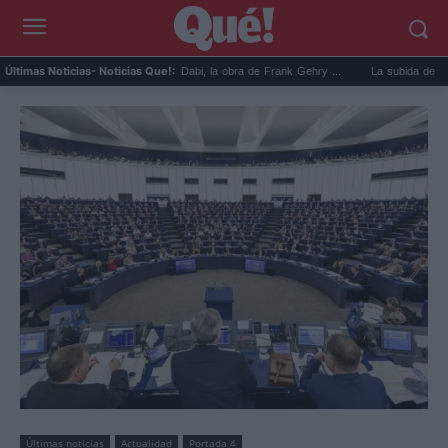
El Guggenheim de Abu Dabi, la obra de Frank Gehry ...
La subida de precios de 
Últimas Noticias
- Noticias Que!:
Últimas noticias
Actualidad
Portada 4