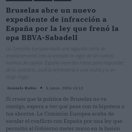
Bruselas abre un nuevo
expediente de infracción a
España por la ley que frenó la
opa BBVA-Sabadell
La Comisión Europea envía una segunda carta de
emplazamiento tras la entrada en vigor de las nuevas
normas de capital. España tiene dos meses para responder;
de lo contrario, podría enfrentarse a una multa y a un
largo litigio.
5 junio, 2026 15:12
Gonzalo Rubio
Si crees que la política de Bruselas no va
contigo, espera a ver qué pasa con tu hipoteca o
tus ahorros. La Comisión Europea acaba de
escalar el conflicto con España por una ley que
permitió al Gobierno meter mano en la fusión