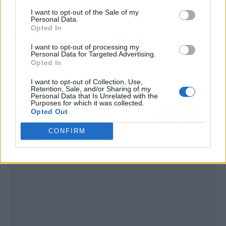
I want to opt-out of the Sale of my
Personal Data.
Artículo anterior
Artículo siguiente
Opted In
"Soy muy buen enfermo":
Spotify falla en Android
I want to opt-out of processing my
La desgarradora
Auto: el error que
Personal Data for Targeted Advertising.
confesión de Raphael en
enloquece a los
Opted In
su regreso tras superar
conductores y la única
un linfoma cerebral
solución temporal
I want to opt-out of Collection, Use,
Retention, Sale, and/or Sharing of my
Personal Data that Is Unrelated with the
Purposes for which it was collected.
Opted Out
CONFIRM