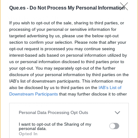
Hype-O-Meter
Que.es -
Do Not Process My Personal Information
Nivel de hype: 7/10.
El hecho de jugar a Elden
If you wish to opt-out of the sale, sharing to third parties, or
Ring en el metro pesa más que los extras
processing of your personal or sensitive information for
reciclados. Eso sí, si el rendimiento flojea, el
targeted advertising by us, please use the below opt-out
hype se desinflará más rápido que una tortilla
section to confirm your selection. Please note that after your
sin huevo. Apunta agosto en el calendario, pero
opt-out request is processed you may continue seeing
interest-based ads based on personal information utilized by
no vendas la PS5 todavía.
us or personal information disclosed to third parties prior to
your opt-out. You may separately opt-out of the further
El resumen para vagos (TL;DR)
disclosure of your personal information by third parties on the
IAB’s list of downstream participants. This information may
🎯
¿Qué ha pasado?
Elden Ring llega a Switch 2 el 28/8 con la
also be disclosed by us to third parties on the
IAB’s List of
Downstream Participants
that may further disclose it to other
Tarnished Edition.
third parties.
🔥
¿Por qué importa?
Por primera vez podrás morir contra
Malenia en el bus.
Personal Data Processing Opt Outs
🤔
¿Nos afecta o es solo un meme?
El hype es real, pero la
I want to opt-out of the Sharing of my
personal data.
exclusividad es un truco de marketing que huele a
Opted In
chamusquina.