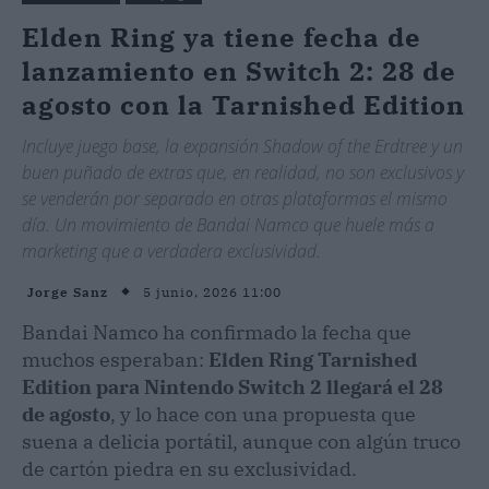
Elden Ring ya tiene fecha de
lanzamiento en Switch 2: 28 de
agosto con la Tarnished Edition
Incluye juego base, la expansión Shadow of the Erdtree y un
buen puñado de extras que, en realidad, no son exclusivos y
se venderán por separado en otras plataformas el mismo
día. Un movimiento de Bandai Namco que huele más a
marketing que a verdadera exclusividad.
5 junio, 2026 11:00
Jorge Sanz
Bandai Namco ha confirmado la fecha que
muchos esperaban:
Elden Ring Tarnished
Edition para Nintendo Switch 2 llegará el 28
de agosto
, y lo hace con una propuesta que
suena a delicia portátil, aunque con algún truco
de cartón piedra en su exclusividad.