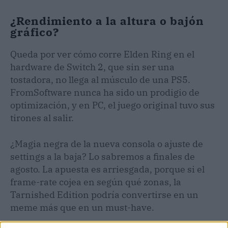
¿Rendimiento a la altura o bajón
gráfico?
Queda por ver cómo corre Elden Ring en el
hardware de Switch 2, que sin ser una
tostadora, no llega al músculo de una PS5.
FromSoftware nunca ha sido un prodigio de
optimización, y en PC, el juego original tuvo sus
tirones al salir.
¿Magia negra de la nueva consola o ajuste de
settings a la baja? Lo sabremos a finales de
agosto. La apuesta es arriesgada, porque si el
frame-rate cojea en según qué zonas, la
Tarnished Edition podría convertirse en un
meme más que en un must-have.