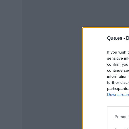
Que.es -
D
If you wish 
sensitive in
confirm you
continue se
information 
further disc
P
participants
Downstream 
Persona