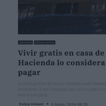
Actualidad
Últimas noticias
Vivir gratis en casa d
Hacienda lo considera
pagar
La cesión gratuita de un piso completo puede interpre
Donaciones. Si solo compartes casa con tus padres no
evita el susto fiscal.
Faina Gómez
3 junio, 2026 08:20