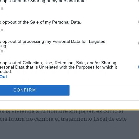
o opt-out of the Sharing of my personal data.
In
o opt-out of the Sale of my Personal Data.
In
to opt-out of processing my Personal Data for Targeted
ing.
In
TE Y GRATUITO PUEDE SER
o opt-out of Collection, Use, Retention, Sale, and/or Sharing
ersonal Data that Is Unrelated with the Purposes for which it
 DE HACIENDA, AUNQUE NO
lected.
Out
ESCRITURA.
CONFIRM
siste en que Hacienda no evalúa la intención
nes la vivienda a tu nombre sin pagar, es como si
cia futura no cambia el tratamiento fiscal de este