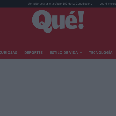
Vox pide activar el artículo 102 de la Constitució...
Los 6 mejores aceites de oliva 
CURIOSAS
DEPORTES
ESTILO DE VIDA
TECNOLOGÍA