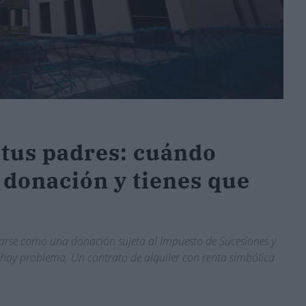
e tus padres: cuándo
 donación y tienes que
tarse como una donación sujeta al Impuesto de Sucesiones y
 hay problema. Un contrato de alquiler con renta simbólica