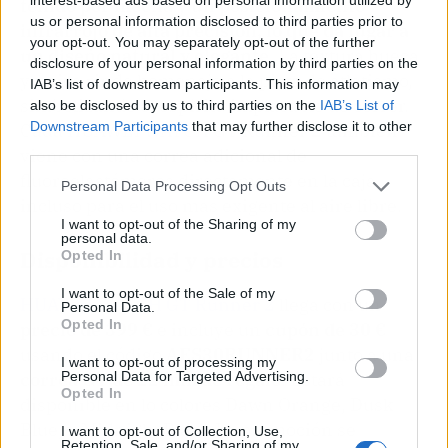
teñido por mecha y un posicionamiento
us or personal information disclosed to third parties prior to
infrarrojo de alta precisión, lo que da lugar a
your opt-out. You may separately opt-out of the further
un diseño natural y elegante
. La textura hueca
disclosure of your personal information by third parties on the
y única rinde homenaje a la pista de atletismo,
IAB’s list of downstream participants. This information may
simbolizando el espíritu implacable de correr.
also be disclosed by us to third parties on the
IAB’s List of
Downstream Participants
that may further disclose it to other
Cada HUAWEI WATCH GT Runner 2 también
third parties.
viene con una correa adicional de
fluoroelastómeros directamente en la caja,
Personal Data Processing Opt Outs
incluso para el uso más exigente al aire libre.
I want to opt-out of the Sharing of my
personal data.
Disponibilidad y precios
Opted In
I want to opt-out of the Sale of my
HUAWEI WATCH GT Runner 2
llega con un
Personal Data.
Opted In
precio de 399 €
e incluye un
cupón de 30 €
usando el código
AES30RUNNER2
junto a una
I want to opt-out of processing my
Personal Data for Targeted Advertising.
correa GT de 22 mm de regalo
. Estará
Opted In
disponible en lo colores Dawn Orange, Dusk
Blue, y Midnight Black.La promoción se
I want to opt-out of Collection, Use,
Retention, Sale, and/or Sharing of my