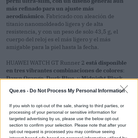
perfil ultra-slim, con un diseño general aún
más refinado para un ajuste más
aerodinámico
. Fabricado con aleación de
titanio nanomoldeado ligera y de alta
resistencia, y con un peso de solo 43,5 g, el
cuerpo del reloj es el más ligero y el más
amigable para la piel hasta la fecha.
HUAWEI WATCH GT Runner 2
está disponible
en tres vibrantes combinaciones de colores
:
Dawn Orange, Dusk Blue,
y
Midnight Black,
combinando
deporte
con estilo. La correa tejida
Que.es -
Do Not Process My Personal Information
AirDry mejorada combina una transpirabilidad
superior con propiedades repelentes al sudor,
If you wish to opt-out of the sale, sharing to third parties, or
asegurando un ajuste seco y cómodo incluso
processing of your personal or sensitive information for
durante los entrenamientos más intensos. El
targeted advertising by us, please use the below opt-out
llamativo acabado degradado de la correa se
section to confirm your selection. Please note that after your
logra mediante un sofisticado proceso de
opt-out request is processed you may continue seeing
interest-based ads based on personal information utilized by