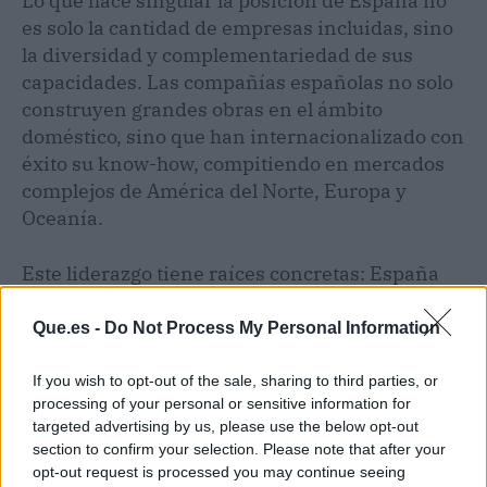
Lo que hace singular la posición de España no
es solo la cantidad de empresas incluidas, sino
la diversidad y complementariedad de sus
capacidades. Las compañías españolas no solo
construyen grandes obras en el ámbito
doméstico, sino que han internacionalizado con
éxito su know-how, compitiendo en mercados
complejos de América del Norte, Europa y
Oceanía.
Este liderazgo tiene raíces concretas: España
construyó una de las redes de alta velocidad
más extensas del mundo (más de 4.000 km),
Que.es -
Do Not Process My Personal Information
que ha servido de laboratorio real de
innovación en ingeniería, gestión y operación
If you wish to opt-out of the sale, sharing to third parties, or
processing of your personal or sensitive information for
ferroviaria. Este contexto ha permitido que el
targeted advertising by us, please use the below opt-out
ecosistema empresarial español cubra
section to confirm your selection. Please note that after your
prácticamente toda la cadena de valor
opt-out request is processed you may continue seeing