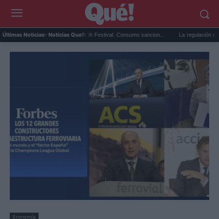
Multa al Reggaeton Beach Festival: Consumo sancion...
La regulación de influen
Últimas Noticias
- Noticias Que!:
Economía