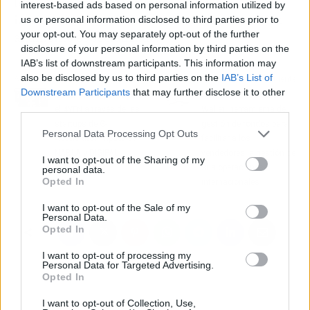
ferroviaria, desde megaproyectos
interest-based ads based on personal information utilized by
internacionales hasta mantenimiento técnico
us or personal information disclosed to third parties prior to
your opt-out. You may separately opt-out of the further
altamente especializado.
disclosure of your personal information by third parties on the
IAB’s list of downstream participants. This information may
also be disclosed by us to third parties on the
IAB’s List of
Artículo anterior
Artículo siguiente
Downstream Participants
that may further disclose it to other
GBSB Global participa en
Amazon lanza Seller
third parties.
el 4YFN a través de las
Wallet, herramienta de
startups de G-
gestión de fondos para
Personal Data Processing Opt Outs
Accelerator Impact Call
facilitar a los
NABLA y DIGIPAL
vendedores la gestión de
I want to opt-out of the Sharing of my
sus operaciones
personal data.
Opted In
internacionales
I want to opt-out of the Sale of my
Personal Data.
Opted In
I want to opt-out of processing my
Personal Data for Targeted Advertising.
Opted In
I want to opt-out of Collection, Use,