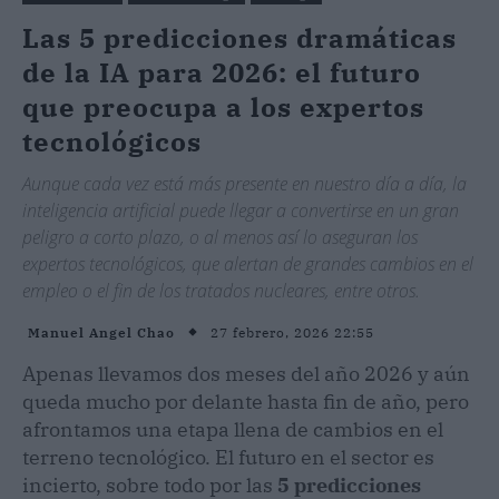
Las 5 predicciones dramáticas
de la IA para 2026: el futuro
que preocupa a los expertos
tecnológicos
Aunque cada vez está más presente en nuestro día a día, la
inteligencia artificial puede llegar a convertirse en un gran
peligro a corto plazo, o al menos así lo aseguran los
expertos tecnológicos, que alertan de grandes cambios en el
empleo o el fin de los tratados nucleares, entre otros.
27 febrero, 2026 22:55
Manuel Angel Chao
Apenas llevamos dos meses del año 2026 y aún
queda mucho por delante hasta fin de año, pero
afrontamos una etapa llena de cambios en el
terreno tecnológico. El futuro en el sector es
incierto, sobre todo por las
5 predicciones