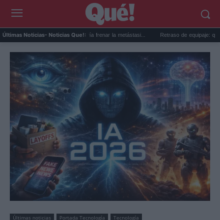
l sildenafilo (Viagra) podría frenar la metástasi...
Retraso de equipaje: qué gastos pue
Últimas Noticias
- Noticias Que!:
Últimas noticias
Portada Tecnología
Tecnología