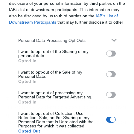
Publicidad
disclosure of your personal information by third parties on the
IAB’s list of downstream participants. This information may
also be disclosed by us to third parties on the
IAB’s List of
Downstream Participants
that may further disclose it to other
third parties.
Personal Data Processing Opt Outs
I want to opt-out of the Sharing of my
personal data.
Opted In
I want to opt-out of the Sale of my
Personal Data.
Opted In
I want to opt-out of processing my
Personal Data for Targeted Advertising.
Este tipo de situaciones darán lugar a grandes
Opted In
tensiones y las democracias modernas tendrán
que adaptarse y hacer un ejercicio de
I want to opt-out of Collection, Use,
Retention, Sale, and/or Sharing of my
resiliencia frente a la
falta de servicios básicos
Personal Data that Is Unrelated with the
Purposes for which it was collected.
en entornos urbanos muy poblados.
Opted Out