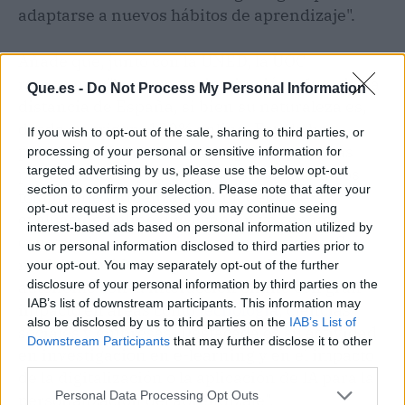
adaptarse a nuevos hábitos de aprendizaje".
Añade que, junto con la UNED, la UOC
representa "la otra gran institución educativa a
Que.es -
Do Not Process My Personal Information
distancia de España, si bien su naturaleza es,
desde su origen, 100% online. Esto le ha
If you wish to opt-out of the sale, sharing to third parties, or
permitido diseñar metodologías específicas
processing of your personal or sensitive information for
targeted advertising by us, please use the below opt-out
para el entorno digital, procesos académicos
section to confirm your selection. Please note that after your
totalmente virtualizados y modelos de
opt-out request is processed you may continue seeing
evaluación online que cuentan ya con una
interest-based ads based on personal information utilized by
constatada trayectoria y reconocimiento. Su
us or personal information disclosed to third parties prior to
modelo híbrido integra el aprendizaje
your opt-out. You may separately opt-out of the further
disclosure of your personal information by third parties on the
autónomo con la interacción online con gran
IAB’s list of downstream participants. This information may
impacto en áreas como
tecnología
, ciencias
also be disclosed by us to third parties on the
IAB’s List of
sociales y empresas. Destacada es su actividad
Downstream Participants
that may further disclose it to other
en investigación en e-learning y en el impacto
third parties.
de la digitalización o la aplicación de IA para la
Personal Data Processing Opt Outs
personalización del aprendizaje".