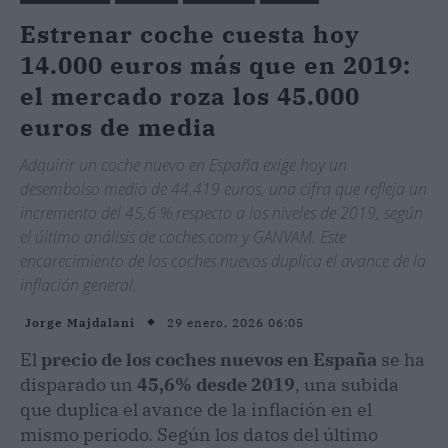
Estrenar coche cuesta hoy
14.000 euros más que en 2019:
el mercado roza los 45.000
euros de media
Adquirir un coche nuevo en España exige hoy un
desembolso medio de 44.419 euros, una cifra que refleja un
incremento del 45,6 % respecto a los niveles de 2019, según
el último análisis de coches.com y GANVAM. Este
encarecimiento de los coches nuevos duplica el avance de la
inflación general.
29 enero, 2026 06:05
Jorge Majdalani
El
precio de los coches nuevos en España
se ha
disparado un
45,6% desde 2019
, una subida
que duplica el avance de la inflación en el
mismo periodo. Según los datos del último