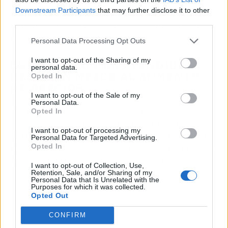
Downstream Participants
that may further disclose it to other
generalistas europeos a reposicionar sus gamas
third parties.
para no perder a los clientes que buscan, ante
todo, un precio razonable.
Personal Data Processing Opt Outs
I want to opt-out of the Sharing of my
LOS MODELOS MÁS VENDIDOS
personal data.
RESISTEN MEJOR AL AUMENTO
Opted In
DE PRECIOS
I want to opt-out of the Sale of my
Personal Data.
Curiosamente, los coches que más vemos en la
Opted In
calle no suben tanto de precio como la media
I want to opt-out of processing my
del mercado. Los 20 modelos más vendidos en
Personal Data for Targeted Advertising.
Opted In
España han visto cómo sus precios crecían solo
un 4 % en el último año, frente al 5,6 % del
I want to opt-out of Collection, Use,
conjunto total.
Retention, Sale, and/or Sharing of my
Personal Data that Is Unrelated with the
Purposes for which it was collected.
Opted Out
CONFIRM