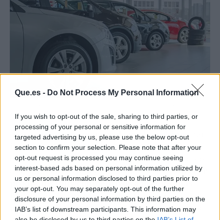
Que.es -
Do Not Process My Personal Information
Estrenar coche cuesta hoy 14.000 euros más que en 2019: el mercado roza
los 45.000 euros de media Fuente: Agencias
If you wish to opt-out of the sale, sharing to third parties, or
processing of your personal or sensitive information for
En esta línea, las
marcas de
coches chinos
han
targeted advertising by us, please use the below opt-out
irrumpido con fuerza en el mercado particular
section to confirm your selection. Please note that after your
español, logrando una
cuota del 9,5%
, el doble
opt-out request is processed you may continue seeing
interest-based ads based on personal information utilized by
que la media europea. Su plan es del de
ofrecer
us or personal information disclosed to third parties prior to
productos muy competitivos a precios más
your opt-out. You may separately opt-out of the further
bajos
que los fabricantes tradicionales. Estas
disclosure of your personal information by third parties on the
nuevas marcas son las que están dinamizando
IAB’s list of downstream participants. This information may
el mercado y obligando a los fabricantes
also be disclosed by us to third parties on the
IAB’s List of