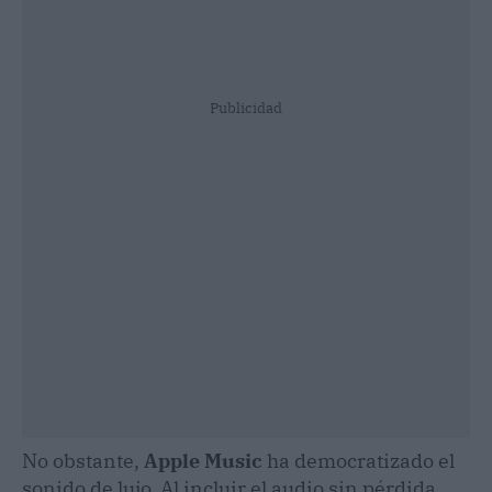
Publicidad
No obstante,
Apple Music
ha democratizado el
sonido de lujo. Al incluir el audio sin pérdida