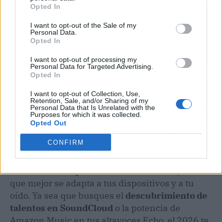
Integraci
Opted In
Amazon
10,99€ (o
HD / Ultra
ón con
Music
Prime)
HD
I want to opt-out of the Sale of my
Alexa
Personal Data.
Opted In
Videoclip
8,99€
YouTube
s e
I want to opt-out of processing my
(Estudian
Estándar
Personal Data for Targeted Advertising.
Music
integraci
tes)
Opted In
ón YT
I want to opt-out of Collection, Use,
Para
Retention, Sale, and/or Sharing of my
Hi-Fi /
puristas y
Personal Data that Is Unrelated with the
Qobuz
12,49€
Purposes for which it was collected.
Estudio
melóman
Opted Out
os
CONFIRM
En conclusión, la mejor plataforma de música
online no es la que tiene más canciones, sino la
que mejor se adapta a tus dispositivos y a tu
oído. Ya sea que busques el
descubrimiento de
talentos en SoundCloud
o la potencia de
Amazon Music en tus altavoces Echo, el 2026 te