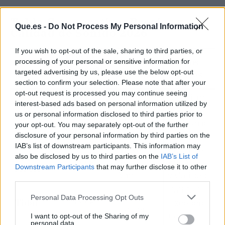
Tabla Comparativa: Precios y
Que.es -
Do Not Process My Personal Information
Calidad de Sonido 2026
If you wish to opt-out of the sale, sharing to third parties, or
Precio
Platafor
Calidad
Puntos
processing of your personal or sensitive information for
Mensual
targeted advertising by us, please use the below opt-out
ma
de Sonido
Fuertes
(Desde)
section to confirm your selection. Please note that after your
opt-out request is processed you may continue seeing
Algoritmo
6,49€
interest-based ads based on personal information utilized by
Estándar
y
Spotify
(Estudian
us or personal information disclosed to third parties prior to
/ Alta
Popularid
your opt-out. You may separately opt-out of the further
tes)
ad
disclosure of your personal information by third parties on the
IAB’s list of downstream participants. This information may
Hi-Res /
Ecosiste
Apple
also be disclosed by us to third parties on the
IAB’s List of
10,99€
Dolby
ma Apple
Music
Downstream Participants
that may further disclose it to other
Atmos
y Calidad
third parties.
Calidad
Hi-Fi /
Personal Data Processing Opt Outs
Tidal
10,99€
Excepcio
Master
nal
I want to opt-out of the Sharing of my
personal data.