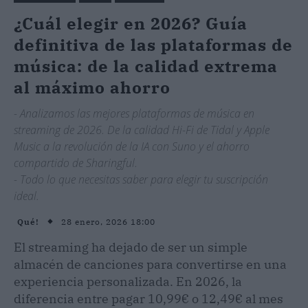
¿Cuál elegir en 2026? Guía
definitiva de las plataformas de
música: de la calidad extrema
al máximo ahorro
- Analizamos las mejores plataformas de música en
streaming de 2026. De la calidad Hi-Fi de Tidal y Apple
Music a la revolución de la IA con Suno y el ahorro
compartido de Sharingful.
- Todo lo que necesitas saber para elegir tu suscripción
ideal.
28 enero, 2026 18:00
Qué!
El streaming ha dejado de ser un simple
almacén de canciones para convertirse en una
experiencia personalizada. En 2026, la
diferencia entre pagar 10,99€ o 12,49€ al mes