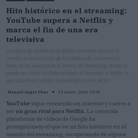
Hito histórico en el streaming:
YouTube supera a Netflix y
marca el fin de una era
televisiva
Los datos de audiencia de Nielsen permiten conocer el
cambio en la evolución de los hábitos de consumo por
parte de los usuarios en el terreno del streaming, donde se
puede ver cómo YouTube ha dado el 'sorpasso' a Netflix, lo
que supone un cambio de paradigma en el sector.
13 enero, 2026 23:00
Manuel Angel Chao
YouTube
sigue creciendo en internet y vuelve a
ser
un gran rival para Netflix
. La conocida
plataforma de vídeos de Google ha
protagonizado el que es un hito histórico en el
mundo del streaming, recuperando de alguna