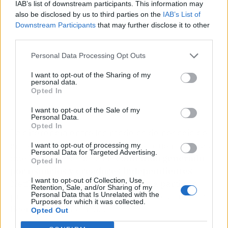
IAB’s list of downstream participants. This information may
also be disclosed by us to third parties on the
IAB’s List of
Downstream Participants
that may further disclose it to other
third parties.
Personal Data Processing Opt Outs
I want to opt-out of the Sharing of my
personal data.
Opted In
I want to opt-out of the Sale of my
Personal Data.
Opted In
La diferencia entre los modelos de negocio de
ambas plataformas es clave, y es que mientras
I want to opt-out of processing my
Personal Data for Targeted Advertising.
que YouTube se basa en
contenido generado
Opted In
por usuarios y creadores independientes
,
I want to opt-out of Collection, Use,
Netflix ha construido un imperio a partir de
Retention, Sale, and/or Sharing of my
Personal Data that Is Unrelated with the
producciones originales de alto presupuesto y
Purposes for which it was collected.
licencias estratégicas.
Opted Out