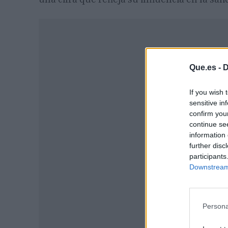
Que.es -
D
If you wish 
sensitive in
confirm you
continue se
information 
further disc
participants
Downstream 
P
Persona