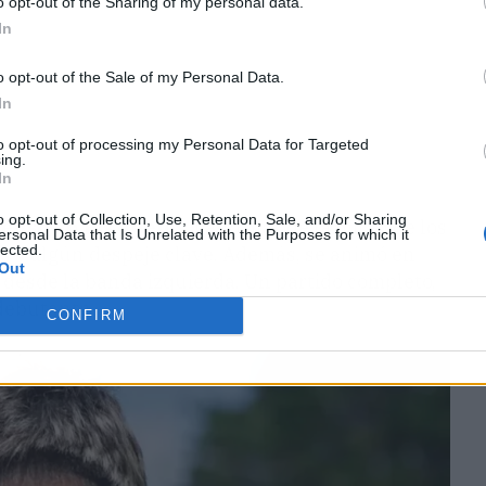
o opt-out of the Sharing of my personal data.
In
o opt-out of the Sale of my Personal Data.
In
to opt-out of processing my Personal Data for Targeted
ing.
In
o opt-out of Collection, Use, Retention, Sale, and/or Sharing
tenso en los duelos
, ganó más de la mitad de los
ersonal Data that Is Unrelated with the Purposes for which it
lected.
s y algún despeje clave. Además, se animó en
Out
 desde la banda izquierda. Un partido completo,
debutante.
CONFIRM