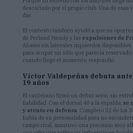
Porque su estreno con los mayores llega u
descartado por el propio club. Una de esas v
dar.
El contexto también ayudó a que su oportun
de Ferland Mendy y las
expulsiones de Fr
Alonso sin laterales izquierdos disponibles.
para ocupar un sitio que parecía reservado 
cuando llegó el momento, respondió.
Víctor Valdepeñas debuta ante 
19 años
El canterano firmó un debut serio, sin estr
fiabilidad. Con el dorsal 40 a la espalda,
se 
y atento en defensa
. Completó 32 de los 
habla de su personalidad para no esconderse
campo rival, mantuvo una precisión muy alt
una cifra que refleja su influencia en la sali