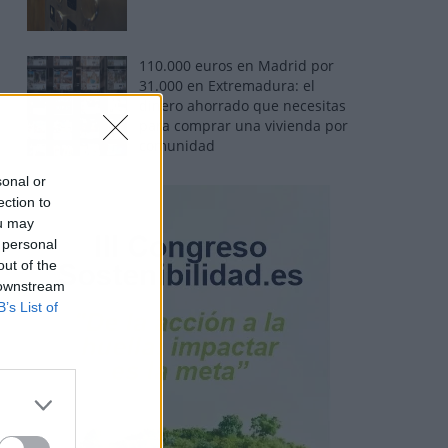
110.000 euros en Madrid por
31.000 en Extremadura: el
dinero ahorrado que necesitas
para comprar una vivienda por
comunidad
sonal or
ection to
ou may
 personal
out of the
 downstream
B’s List of