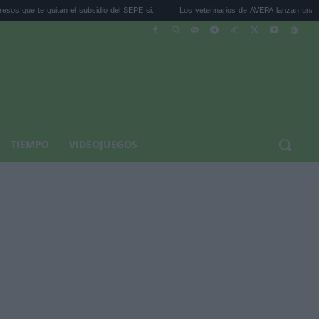
an el subsidio del SEPE si...
Los veterinarios de AVEPA lanzan una guía para pro...
TIEMPO
VIDEOJUEGOS