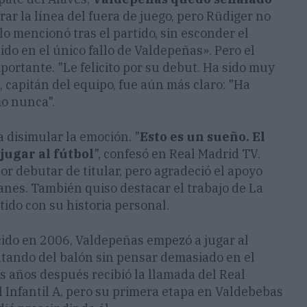
tirar la línea del fuera de juego, pero Rüdiger no
lo mencionó tras el partido, sin esconder el
do en el único fallo de Valdepeñas». Pero el
portante. "Le felicito por su debut. Ha sido muy
, capitán del equipo, fue aún más claro: "Ha
mo nunca".
 disimular la emoción. "
Esto es un sueño. El
jugar al fútbol
", confesó en Real Madrid TV.
por debutar de titular, pero agradeció el apoyo
anes. También quiso destacar el trabajo de La
ido con su historia personal.
ido en 2006, Valdepeñas empezó a jugar al
rutando del balón sin pensar demasiado en el
os años después recibió la llamada del Real
 al Infantil A, pero su primera etapa en Valdebebas