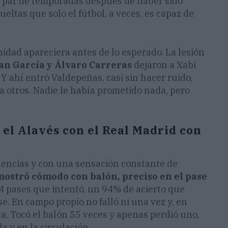
n par de temporadas después de haber sido
ueltas que solo el fútbol, a veces, es capaz de
idad apareciera antes de lo esperado. La lesión
an García y Álvaro Carreras
dejaron a Xabi
 Y ahí entró Valdepeñas, casi sin hacer ruido,
a otros. Nadie le había prometido nada, pero
el Alavés con el Real Madrid con
idencias y con una sensación constante de
mostró cómodo con balón, preciso en el pase
34 pases que intentó, un 94% de acierto que
. En campo propio no falló ni una vez y, en
a. Tocó el balón 55 veces y apenas perdió uno,
da y en la circulación.