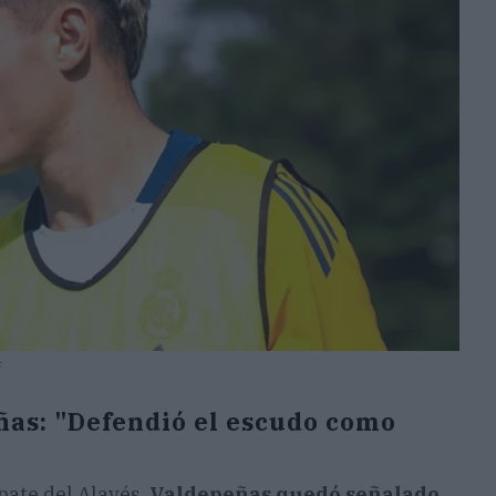
F
ñas: "Defendió el escudo como
mpate del Alavés,
Valdepeñas quedó señalado