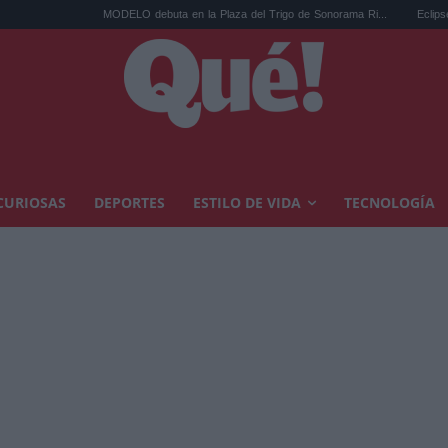
MODELO debuta en la Plaza del Trigo de Sonorama Ri...
Eclipse solar en Cariñena
CURIOSAS
DEPORTES
ESTILO DE VIDA
TECNOLOGÍA