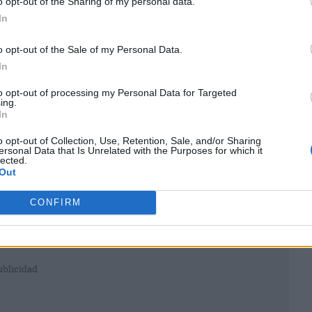
o opt-out of the Sharing of my personal data.
pida
, que permite reducir los tiempos de carga de
In
consecuencias negativas para este componente.
o opt-out of the Sale of my Personal Data.
In
to opt-out of processing my Personal Data for Targeted
ing.
In
o opt-out of Collection, Use, Retention, Sale, and/or Sharing
ersonal Data that Is Unrelated with the Purposes for which it
lected.
Out
CONFIRM
ublicidad