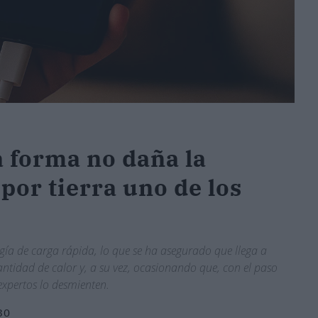
a forma no daña la
 por tierra uno de los
ía de carga rápida, lo que se ha asegurado que llega a
ntidad de calor y, a su vez, ocasionando que, con el paso
xpertos lo desmienten.
30