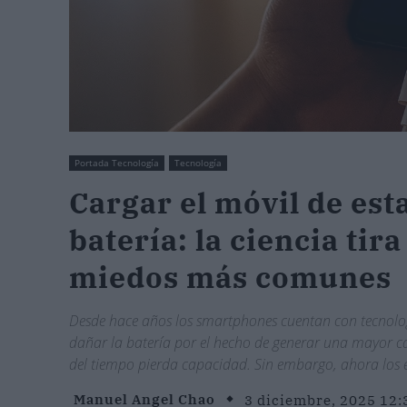
Portada Tecnología
Tecnología
Cargar el móvil de est
batería: la ciencia tira
miedos más comunes
Desde hace años los smartphones cuentan con tecnolog
dañar la batería por el hecho de generar una mayor ca
del tiempo pierda capacidad. Sin embargo, ahora los e
Manuel Angel Chao
3 diciembre, 2025 12: