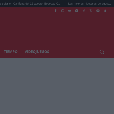
 del 12 agosto: Bodegas C...
Las mejores hipotecas de agosto: el TAE más compet..
TIEMPO
VIDEOJUEGOS