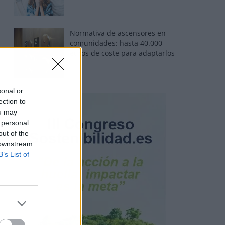
Normativa de ascensores en
comunidades: hasta 40.000
euros de coste para adaptarlos
sonal or
ection to
ou may
 personal
out of the
 downstream
B’s List of