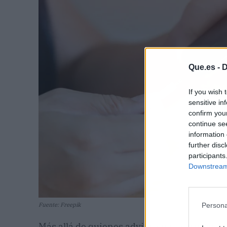
Que.es -
D
If you wish 
sensitive in
confirm you
continue se
information 
further disc
participants
Downstream 
Persona
Fuente: Freepik
Más allá de quienes advierten que
cargar el