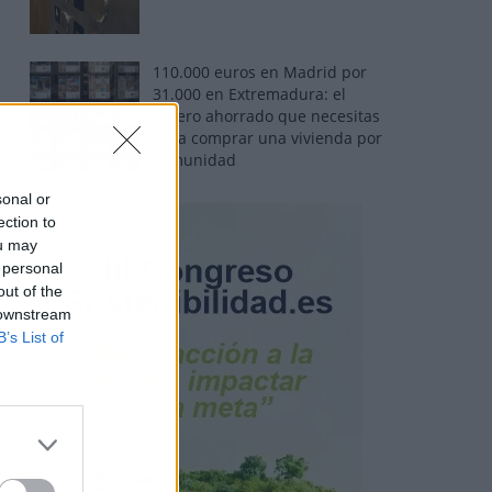
110.000 euros en Madrid por
31.000 en Extremadura: el
dinero ahorrado que necesitas
para comprar una vivienda por
comunidad
sonal or
ection to
ou may
 personal
out of the
 downstream
B’s List of