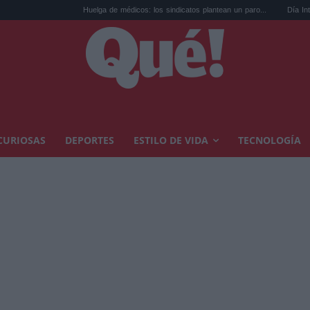
Huelga de médicos: los sindicatos plantean un paro...
Día Internacional de la Ce
CURIOSAS
DEPORTES
ESTILO DE VIDA
TECNOLOGÍA