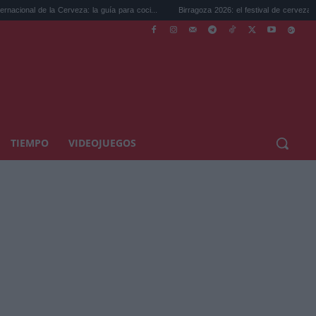
rveza: la guía para coci...
Birragoza 2026: el festival de cerveza artesana de...
TIEMPO
VIDEOJUEGOS