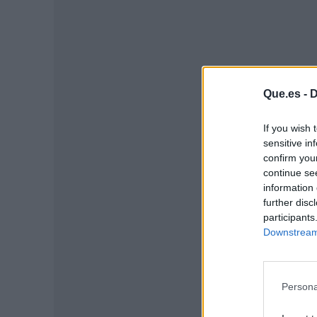
Que.es -
D
If you wish 
P
sensitive in
confirm you
continue se
information 
further disc
participants
Downstream 
Persona