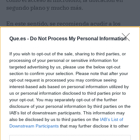
segundo plano y mucho más.
En este sentido, se recomienda acudir a los
ajustes del móvil y dirigirse a las aplicaciones
para luego seleccionar Google Maps, y en sus
Que.es -
Do Not Process My Personal Information
permisos revisar lo que tiene o no activado. De
If you wish to opt-out of the sale, sharing to third parties, or
esta manera, es posible
quitar el acceso
processing of your personal or sensitive information for
continuado a la ubicación
, y establecer que
targeted advertising by us, please use the below opt-out
solo se ofrezca esta posibilidad cuando la app
section to confirm your selection. Please note that after your
está en uso. De esta manera, se mejora la
opt-out request is processed you may continue seeing
privacidad al no permitir que se rastree todo el
interest-based ads based on personal information utilized by
tiempo.
us or personal information disclosed to third parties prior to
your opt-out. You may separately opt-out of the further
disclosure of your personal information by third parties on the
Otra función poco conocida, pero necesaria
IAB’s list of downstream participants. This information may
para proteger tu privacidad, es
desactivar la
also be disclosed by us to third parties on the
IAB’s List of
personalización basada en tu actividad
. Google
Downstream Participants
that may further disclose it to other
ajusta las recomendaciones de restaurantes,
third parties.