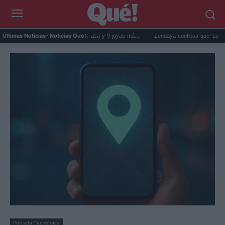
 streaming: La última casa y 9 joyas má...
Zendaya confiesa que 'Lo imposible' le hace
Últimas Noticias
- Noticias Que!:
Portada Tecnología