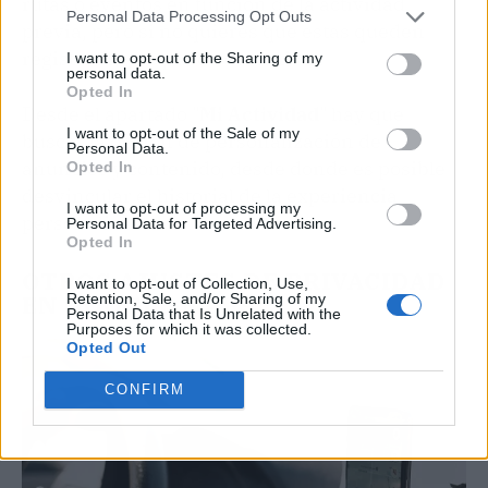
rutas o eventos en función de la actividad
Personal Data Processing Opt Outs
previa, pero si no quieres que estas queden
registradas, se puede desactivar.
I want to opt-out of the Sharing of my
personal data.
Opted In
Desde el apartado "
Mi Actividad
" hay que
I want to opt-out of the Sale of my
buscar la opción de personalización de
Personal Data.
anuncios y contenido, desde donde es posible
Opted In
desvincular el historial de la experiencia
I want to opt-out of processing my
personalizada.
Personal Data for Targeted Advertising.
Opted In
OTROS AJUSTES DE PRIVACIDAD
I want to opt-out of Collection, Use,
EN GOOGLE MAPS
Retention, Sale, and/or Sharing of my
Personal Data that Is Unrelated with the
Purposes for which it was collected.
Opted Out
CONFIRM