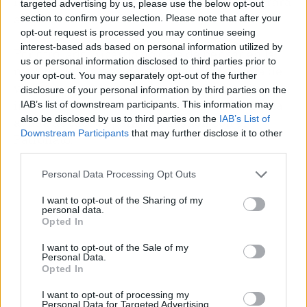
intentando acercarse a la Vera, tampoco logrará
targeted advertising by us, please use the below opt-out
abundar en el tema.
section to confirm your selection. Please note that after your
opt-out request is processed you may continue seeing
interest-based ads based on personal information utilized by
Por otro lado, Ricardo no deja de pensar en la
us or personal information disclosed to third parties prior to
marcha de Pía y en cómo hacer para traerla de
your opt-out. You may separately opt-out of the further
vuelta junto a Dieguito. En paralelo, Martina
disclosure of your personal information by third parties on the
intentará animar a Adriano, mientras busca la
IAB’s list of downstream participants. This information may
also be disclosed by us to third parties on the
IAB’s List of
ayuda de Jacobo para una gestión con el
Downstream Participants
that may further disclose it to other
Patronato.
third parties.
Personal Data Processing Opt Outs
I want to opt-out of the Sharing of my
personal data.
Opted In
I want to opt-out of the Sale of my
Personal Data.
Opted In
I want to opt-out of processing my
Personal Data for Targeted Advertising.