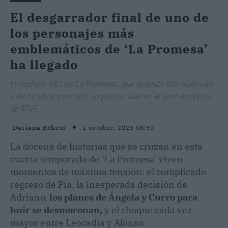
El desgarrador final de uno de
los personajes más
emblemáticos de ‘La Promesa’
ha llegado
El capítulo 687 de ‘La Promesa’, que se emite este miércoles
1 de octubre, marcará un punto clave en la serie de época
de RTVE.
1 octubre, 2025 08:30
Dariana Echeto
La docena de historias que se cruzan en esta
cuarta temporada de ‘La Promesa' viven
momentos de máxima tensión: el complicado
regreso de Pía, la inesperada decisión de
Adriano,
los planes de Ángela y Curro para
huir se desmoronan,
y el choque cada vez
mayor entre Leocadia y Alonso.