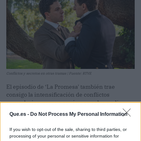
Conflictos y secretos en otras tramas | Fuente: RTVE
El episodio de ‘La Promesa' también trae
consigo la intensificación de conflictos
secundarios, porque aquí no se salva nadie.
Lope y Vera vuelven a discutir por la situación
Que.es -
Do Not Process My Personal Information
familiar
. El lacayo no comprende por qué la
doncella no le contó a Federico toda la verdad
If you wish to opt-out of the sale, sharing to third parties, or
sobre los negocios de su padre. Teresa,
processing of your personal or sensitive information for