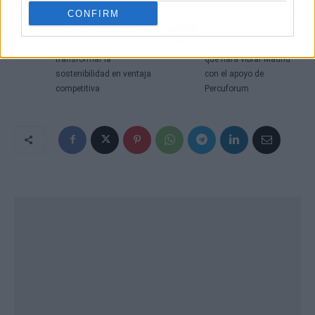
CONFIRM
Artículo anterior
Artículo siguiente
El sector alimentario
ParlaDrums 2025; el
afronta el reto de
encuentro de batucadas
transformar la
que hará vibrar Madrid
sostenibilidad en ventaja
con el apoyo de
competitiva
Percuforum