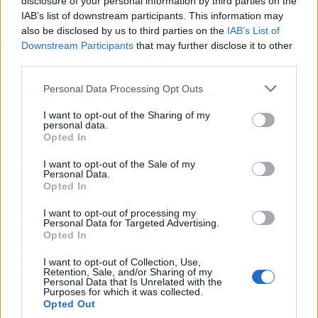
y talleres sectoriales, consolidando a Tesalónica
disclosure of your personal information by third parties on the
IAB’s list of downstream participants. This information may
como un hub creativo del arte corporal.
also be disclosed by us to third parties on the
IAB’s List of
Downstream Participants
that may further disclose it to other
Sobre BLINK Tattoo Studio
third parties.
Personal Data Processing Opt Outs
BLINK Tattoo Studio
es un destino con sede en
Tesalónica especializado en tatuajes, piercings
I want to opt-out of the Sharing of my
y formación profesional. Fundado por
Christos
personal data.
Opted In
Tsintsaris
, combina estética contemporánea
con rigurosos estándares de calidad y un
I want to opt-out of the Sale of my
Personal Data.
enfoque educativo que prepara a la próxima
Opted In
generación de artistas. Con eventos,
I want to opt-out of processing my
seminarios y colaboraciones internacionales,
Personal Data for Targeted Advertising.
BLINK contribuye activamente a la proyección
Opted In
de Tesalónica como capital creativa del arte
I want to opt-out of Collection, Use,
corporal.
Retention, Sale, and/or Sharing of my
Personal Data that Is Unrelated with the
Purposes for which it was collected.
Opted Out