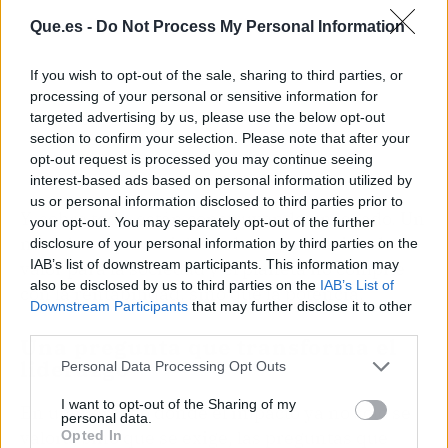
Que.es -
Do Not Process My Personal Information
If you wish to opt-out of the sale, sharing to third parties, or
processing of your personal or sensitive information for
targeted advertising by us, please use the below opt-out
section to confirm your selection. Please note that after your
opt-out request is processed you may continue seeing
interest-based ads based on personal information utilized by
us or personal information disclosed to third parties prior to
Y, sobre todo, están construyendo un legado. Un
your opt-out. You may separately opt-out of the further
modelo empresarial donde la generación de
disclosure of your personal information by third parties on the
IAB’s list of downstream participants. This information may
valor para la sociedad y el planeta no compite
also be disclosed by us to third parties on the
IAB’s List of
con la rentabilidad, sino que la potencia.
Downstream Participants
that may further disclose it to other
third parties.
Una pregunta que transforma el
liderazgo
Personal Data Processing Opt Outs
I want to opt-out of the Sharing of my
En un mercado donde el impacto ya no solo se
personal data.
valora, sino que se exige, las preguntas que
Opted In