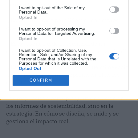
marcan la diferencia son otras:
I want to opt-out of the Sale of my
Personal Data.
Opted In
''¿Estoy preparado para liderar una empresa
que deje más de lo que toma?''
I want to opt-out of processing my
Personal Data for Targeted Advertising.
Opted In
''¿Estoy usando todo el potencial de mi
I want to opt-out of Collection, Use,
organización para generar valor compartido?''
Retention, Sale, and/or Sharing of my
Personal Data that Is Unrelated with the
Purposes for which it was collected.
''¿Estoy creando un futuro en el que mi negocio
Opted Out
pueda prosperar, sin comprometer el de los
CONFIRM
demás?''
Las respuestas a estas preguntas no están en
los informes de sostenibilidad, sino en la
estrategia. En cómo se diseña, se mide y se
gestiona el impacto real.