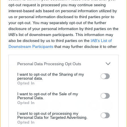
responsabilidad. El Control Económico
opt-out request is processed you may continue seeing
convierte a LaLiga en un referente
interest-based ads based on personal information utilized by
internacional
en sostenibilidad financiera y
us or personal information disclosed to third parties prior to
asegura que la competición se desarrolle en
your opt-out. You may separately opt-out of the further
igualdad de condiciones, protegiendo tanto a
disclosure of your personal information by third parties on the
IAB’s list of downstream participants. This information may
los clubes como al propio espectáculo del
also be disclosed by us to third parties on the
IAB’s List of
fútbol", concluyó.
Downstream Participants
that may further disclose it to other
third parties.
Artículo anterior
Artículo siguiente
Personal Data Processing Opt Outs
Estos son los rivales del
Juan Ayuso tira de
Villarreal en su regreso a
orgullo y logra una
I want to opt-out of the Sharing of my
personal data.
la Champions: ruta de
victoria espectacular en
Opted In
gigantes
la Vuelta a España
I want to opt-out of the Sale of my
Personal Data.
Opted In
I want to opt-out of processing my
Personal Data for Targeted Advertising.
Opted In