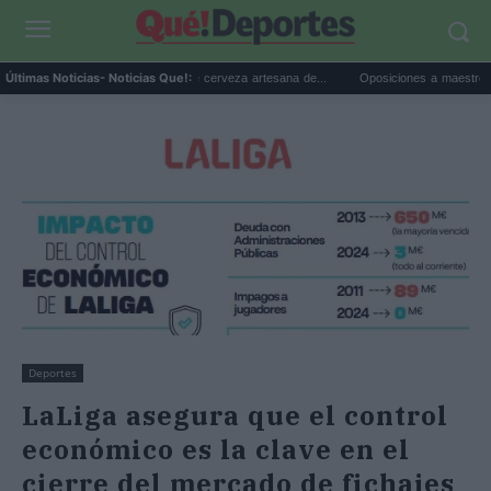
Birragoza 2026: el festival de cerveza artesana de...
Oposiciones a maestro 2026: cam
Últimas Noticias
- Noticias Que!:
Deportes
LaLiga asegura que el control
económico es la clave en el
cierre del mercado de fichajes