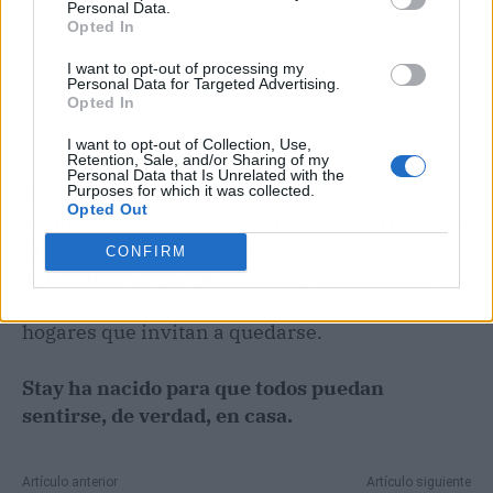
Personal Data.
Opted In
I want to opt-out of processing my
Personal Data for Targeted Advertising.
Opted In
I want to opt-out of Collection, Use,
Retention, Sale, and/or Sharing of my
Personal Data that Is Unrelated with the
Purposes for which it was collected.
Con esta mirada, la revista pretende
Opted Out
acompañar a sus lectores en el descubrimiento
de una forma más consciente de habitar:
CONFIRM
apreciando lo que permanece, valorando los
objetos que nos acompañan y construyendo
hogares que invitan a quedarse.
Stay ha nacido para que todos puedan
sentirse, de verdad, en casa.
Artículo anterior
Artículo siguiente