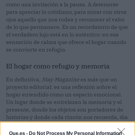
como una invitación a la pausa. A detenerse
para apreciar lo cotidiano, para mirar con otros
ojos aquello que nos rodea y reconocer el valor
de lo que permanece. Es un recordatorio de que
el verdadero lujo está en lo auténtico: en esa
sensación de calma que ofrece el hogar cuando
se convierte en refugio.
El hogar como refugio y memoria
En definitiva,
Stay Magazine
es más que un
proyecto editorial: es una reflexión sobre el
hogar entendido como un espacio emocional.
Un lugar donde se entrelazan la memoria y el
presente, donde los objetos son portadores de
historias y donde cada rincón nos recuerda, día
a día, quiénes somos.
Que.es -
Do Not Process My Personal Information