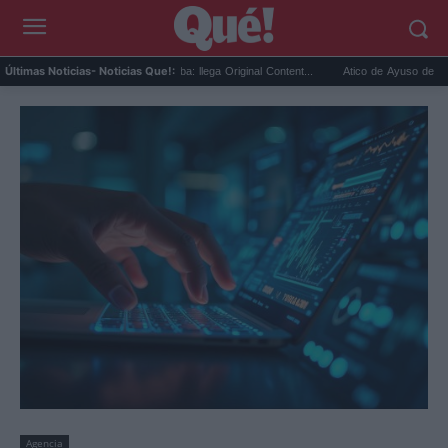
X revenue sharing se acaba: llega Original Content...
Ático de Ayuso de 9 millones: e
Últimas Noticias
- Noticias Que!:
Agencia