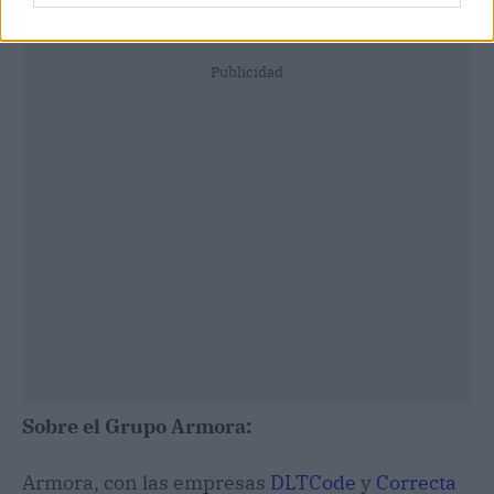
Publicidad
Sobre el Grupo Armora:
Armora, con las empresas
DLTCode
y
Correcta