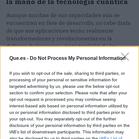
la mano de la tecnología cuántica
Aunque muchas de sus capacidades aún se
encuentran en fase de desarrollo, no cabe duda
de que sus aplicaciones serán realmente
transformadoras y revolucionarias en la
defensa de los países, pero también de los
ciudadanos y sus datos. “Hemos de trabajar por
Que.es -
Do Not Process My Personal Information
comprender y mejorar esta tecnología con el
objetivo de mitigar riesgos y aprovechar las
If you wish to opt-out of the sale, sharing to third parties, or
oportunidades que nos ofrece en el ámbito de la
processing of your personal or sensitive information for
ciberseguridad” afirma Fernando Mairata de
targeted advertising by us, please use the below opt-out
Anduiza, presidente y consejero delegado del
section to confirm your selection. Please note that after your
Grupo Armora y presidente de PETEC,
opt-out request is processed you may continue seeing
interest-based ads based on personal information utilized by
Asociación Profesional de Peritos de Nuevas
us or personal information disclosed to third parties prior to
Tecnologías. “Es posible que la tecnología
your opt-out. You may separately opt-out of the further
cuántica cambie el mundo tal y como lo
disclosure of your personal information by third parties on the
conocemos y tenemos el deber de estar a la
IAB’s list of downstream participants. This information may
also be disclosed by us to third parties on the
IAB’s List of