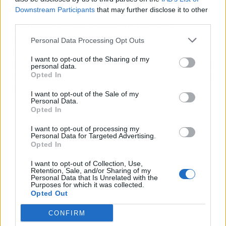
vanguardia de ese cambio como país. Y es que,
Downstream Participants
that may further disclose it to other
aunque aún queda una larga carrera en el
third parties.
desarrollo de esta tecnología, quienes
trabajamos en el sector de la ciberseguridad
Personal Data Processing Opt Outs
conocemos el gran potencial que presenta esta
I want to opt-out of the Sharing of my
tecnología y los cambios que traerá consigo a la
personal data.
hora de accionarla en nuestro día a día, finaliza
Opted In
Mairata.
I want to opt-out of the Sale of my
Personal Data.
Opted In
I want to opt-out of processing my
Personal Data for Targeted Advertising.
Opted In
I want to opt-out of Collection, Use,
Retention, Sale, and/or Sharing of my
Personal Data that Is Unrelated with the
Purposes for which it was collected.
Opted Out
CONFIRM