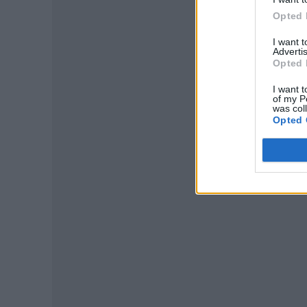
Opted 
I want 
Advertis
Opted 
I want t
of my P
was col
Opted 
P