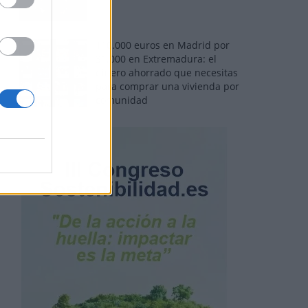
110.000 euros en Madrid por
31.000 en Extremadura: el
dinero ahorrado que necesitas
para comprar una vivienda por
comunidad