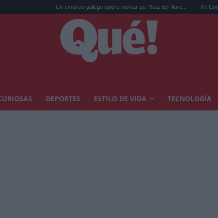
Un exnarco gallego quiere montar su 'Ruta del Narc...
Kit Connor será Cí
CURIOSAS
DEPORTES
ESTILO DE VIDA
TECNOLOGÍA