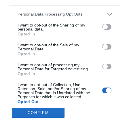
third parties.
Si estás pensando en un trasplante capilar y
valoras tu seguridad, tu tiempo y un buen
Personal Data Processing Opt Outs
resultado, Hospital Capilar en España es, sin
I want to opt-out of the Sharing of my
duda, una opción de confianza.
personal data.
Opted In
I want to opt-out of the Sale of my
Personal Data.
Opted In
I want to opt-out of processing my
Personal Data for Targeted Advertising.
Opted In
I want to opt-out of Collection, Use,
Retention, Sale, and/or Sharing of my
Personal Data that Is Unrelated with the
Purposes for which it was collected.
Opted Out
CONFIRM
Publicidad