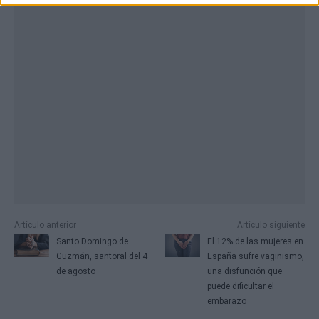
Artículo anterior
Artículo siguiente
Santo Domingo de
El 12% de las mujeres en
Guzmán, santoral del 4
España sufre vaginismo,
de agosto
una disfunción que
puede dificultar el
embarazo