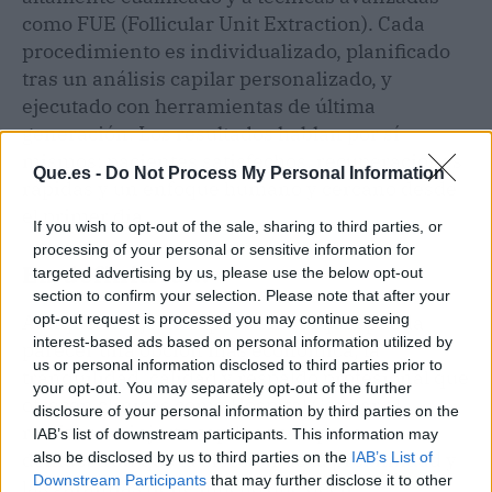
como FUE (Follicular Unit Extraction). Cada
procedimiento es individualizado, planificado
tras un análisis capilar personalizado, y
ejecutado con herramientas de última
generación. Los resultados hablan por sí
mismos: pacientes satisfechos, recuperaciones
Que.es -
Do Not Process My Personal Information
rápidas y un enfoque humano y cercano desde
el primer día.
If you wish to opt-out of the sale, sharing to third parties, or
processing of your personal or sensitive information for
En definitiva...
targeted advertising by us, please use the below opt-out
section to confirm your selection. Please note that after your
opt-out request is processed you may continue seeing
Aunque el injerto capilar en Turquía pueda
interest-based ads based on personal information utilized by
parecer una opción más económica, la
us or personal information disclosed to third parties prior to
tranquilidad, calidad y respaldo profesional que
your opt-out. You may separately opt-out of the further
ofrecen clínicas como Hospital Capilar al
disclosure of your personal information by third parties on the
realizar un injerto capilar en España
IAB’s list of downstream participants. This information may
demuestran que la elección de la proximidad y
also be disclosed by us to third parties on the
IAB’s List of
Downstream Participants
that may further disclose it to other
las garantías tiene mucho que decir.