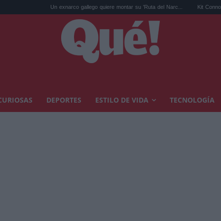
Un exnarco gallego quiere montar su 'Ruta del Narc...
Kit Connor será Cíclope 
CURIOSAS
DEPORTES
ESTILO DE VIDA
TECNOLOGÍA