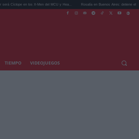
en los X-Men del MCU y Hea...
Rosalía en Buenos Aires: detiene el tráfico y se s...
TIEMPO
VIDEOJUEGOS