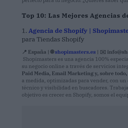
perfecto para tu negocio. ¿Quieres saber quié
Top 10: Las Mejores Agencias d
1.
Agencia de Shopify | Shopimast
para Tiendas Shopify
📍 España |
🌐
shopimasters.es
|
✉️ info@sh
Shopimasters es una agencia 100% especial
su negocio online a través de servicios inte
Paid Media, Email Marketing y, sobre todo
a medida, optimizadas para vender, con un
técnico y visibilidad en buscadores. Traba
objetivo es crecer en Shopify, somos el equi