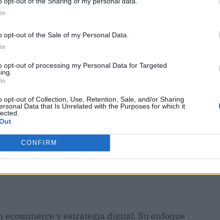
o opt-out of the Sharing of my personal data.
In
o opt-out of the Sale of my Personal Data.
In
shopify.es
– Líderes en Migraciones
to opt-out of processing my Personal Data for Targeted
ing.
In
o opt-out of Collection, Use, Retention, Sale, and/or Sharing
graciones seguras desde WooCommerce,
ersonal Data that Is Unrelated with the Purposes for which it
lected.
 Shopify y Shopify Plus
. Destacan por su
Out
O, las estructuras de catálogo, los datos de
esgos y garantiza una transición fluida al
CONFIRM
quieren dar el salto sin perder posicionamiento
 ecommerce y estrategia digital. Su enfoque