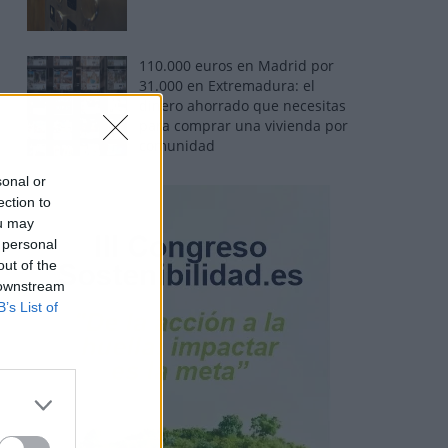
110.000 euros en Madrid por
31.000 en Extremadura: el
dinero ahorrado que necesitas
para comprar una vivienda por
comunidad
sonal or
ection to
ou may
 personal
out of the
 downstream
B’s List of