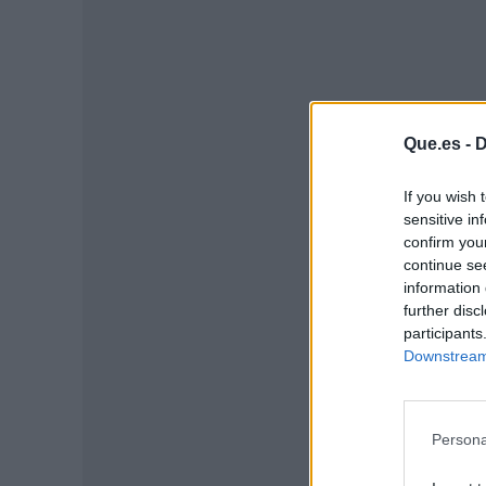
Que.es -
D
If you wish 
sensitive in
P
confirm you
continue se
information 
further disc
participants
Downstream 
Persona