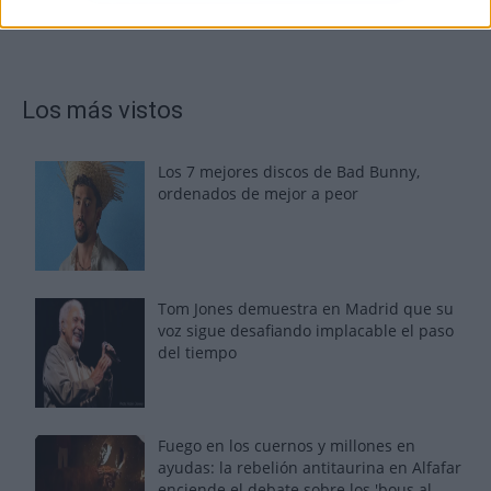
Los más vistos
Los 7 mejores discos de Bad Bunny,
ordenados de mejor a peor
Tom Jones demuestra en Madrid que su
voz sigue desafiando implacable el paso
del tiempo
Fuego en los cuernos y millones en
ayudas: la rebelión antitaurina en Alfafar
enciende el debate sobre los 'bous al