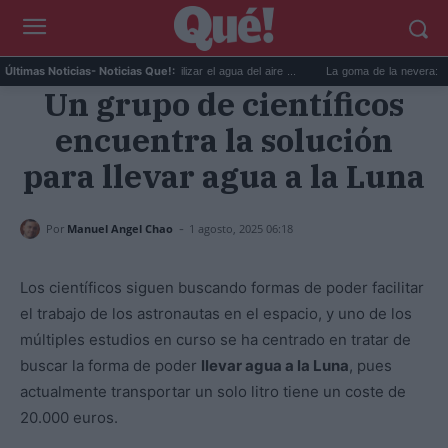
6 usos prácticos para reutilizar el agua del aire ...
La goma de la nevera: el truco
Últimas Noticias
- Noticias Que!:
Un grupo de científicos
encuentra la solución
para llevar agua a la Luna
-
Por
Manuel Angel Chao
1 agosto, 2025 06:18
Los científicos siguen buscando formas de poder facilitar
el trabajo de los astronautas en el espacio, y uno de los
múltiples estudios en curso se ha centrado en tratar de
buscar la forma de poder
llevar agua a la Luna
, pues
actualmente transportar un solo litro tiene un coste de
20.000 euros.