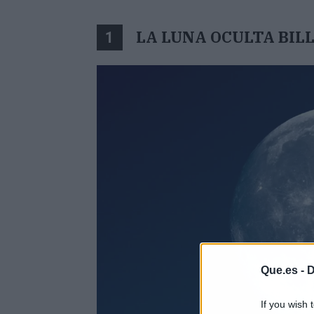
LA LUNA OCULTA BIL
1
Que.es -
D
If you wish 