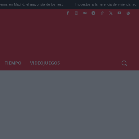
id: el mayorista de los rest...
Impuestos a la herencia de vivienda: aceptar, repu...
TIEMPO
VIDEOJUEGOS