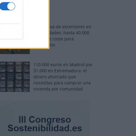
Normativa de ascensores en
comunidades: hasta 40.000
euros de coste para
adaptarlos
110.000 euros en Madrid por
31.000 en Extremadura: el
dinero ahorrado que
necesitas para comprar una
vivienda por comunidad