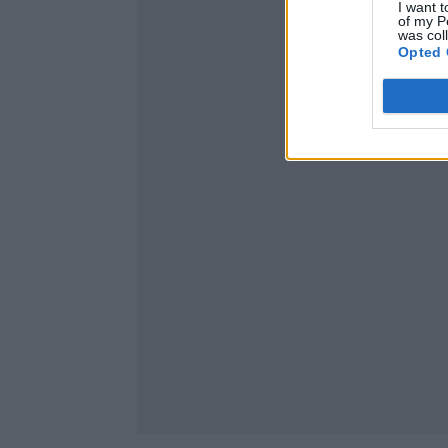
I want t
of my P
was col
Opted 