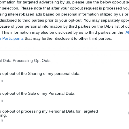
formation for targeted advertising by us, please use the below opt-out s
r selection. Please note that after your opt-out request is processed y
eing interest-based ads based on personal information utilized by us or
disclosed to third parties prior to your opt-out. You may separately opt-
losure of your personal information by third parties on the IAB’s list of
L
. This information may also be disclosed by us to third parties on the
IA
Participants
that may further disclose it to other third parties.
igadores los que trabajan explorando la
minería
 consiste en la explotación de los recursos minerales
l Data Processing Opt Outs
nto parecía algo de ciencia ficción, pero ya se trabaja
o opt-out of the Sharing of my personal data.
In
o opt-out of the Sale of my Personal Data.
In
to opt-out of processing my Personal Data for Targeted
ing.
In