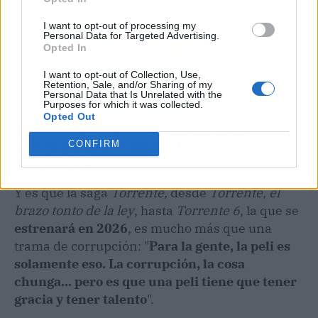
I want to opt-out of processing my
Personal Data for Targeted Advertising.
Opted In
I want to opt-out of Collection, Use,
Retention, Sale, and/or Sharing of my
Personal Data that Is Unrelated with the
Fuente: Europa Press
Purposes for which it was collected.
Opted Out
TORRENTE
ES LA SAGA MÁS
LUCRATIVA PARA EL CINE
CONFIRM
ESPAÑOL
Y es que la saga
Torrente,
desde
Torrente, el
brazo tonto de la ley
, hasta
Torrente 6
, la que se
estrenará en 2026
,
es mucho más que una
trama de corrupción: "
Para la gente, la peli es
solamente eso. La corrupción, la cosa
chunga... pero es que una peli tiene que tener
gracia y tener talento
".