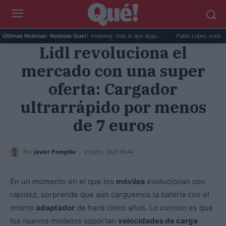
Estrenos de agosto en streaming: todo lo que llega...
Pablo López vuelve con 'E
Últimas Noticias
- Noticias Que!:
Lidl revoluciona el
mercado con una super
oferta: Cargador
ultrarrápido por menos
de 7 euros
-
Por
Javier Pompilio
25 julio, 2025 06:44
En un momento en el que los
móviles
evolucionan con
rapidez, sorprende que aún carguemos la batería con el
mismo
adaptador
de hace cinco años. Lo curioso es que
los nuevos modelos soportan
velocidades de carga