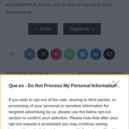
exactamente el mismo, por lo que no hay razón para
preocuparse.
Atrás
Siguiente
ARTÍCULO ANTERIOR
ARTÍCULO SIGUIENTE
ASÍ SERÁ LA GRAN
VALENTINO ROSSI
Que.es -
Do Not Process My Personal Information
APUESTA DE RTVE CON
DISPUESTO A TODO
EVA SORIANO PARA EL
PARA ENTERRAR A
PRIME TIME
MARC MÁRQUEZ EN
If you wish to opt-out of the sale, sharing to third parties, or
MOTOGP
processing of your personal or sensitive information for
targeted advertising by us, please use the below opt-out
section to confirm your selection. Please note that after your
opt-out request is processed you may continue seeing