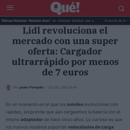
.
Calor extremo y ansiedad: síntomas idénticos que a...
El precio de la vivienda
Últimas Noticias
- Noticias Que!:
Lidl revoluciona el
mercado con una super
oferta: Cargador
ultrarrápido por menos
de 7 euros
-
Por
Javier Pompilio
25 julio, 2025 06:44
En un momento en el que los
móviles
evolucionan con
rapidez, sorprende que aún carguemos la batería con el
mismo
adaptador
de hace cinco años. Lo curioso es que
los nuevos modelos soportan
velocidades de carga