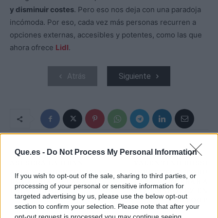
y disminuir costes
. Pero eso nos deja con una paradoja
incómoda. Por eso, cada vez más personas recurren a
opciones externas, accesibles y potentes, como las que
ahora ofrece
Lidl
.
Atrás
Siguiente
Que.es -
Do Not Process My Personal Information
ARTÍCULO ANTERIOR
ARTÍCULO SIGUIENTE
ASÍ SERÁ LA GRAN
VALENTINO ROSSI
APUESTA DE RTVE CON
DISPUESTO A TODO
If you wish to opt-out of the sale, sharing to third parties, or
EVA SORIANO PARA EL
PARA ENTERRAR A
processing of your personal or sensitive information for
PRIME TIME
MARC MÁRQUEZ EN
targeted advertising by us, please use the below opt-out
MOTOGP
section to confirm your selection. Please note that after your
opt-out request is processed you may continue seeing