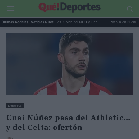
Kit Connor será Cíclope en los X-Men del MCU y Hea...
Rosalía en Buenos Aires: deti
Últimas Noticias
- Noticias Que!:
Deportes
Unai Núñez pasa del Athletic…
y del Celta: ofertón