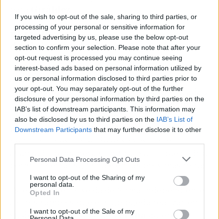
para
Giráldez
.
If you wish to opt-out of the sale, sharing to third parties, or
processing of your personal or sensitive information for
El Hellas Verona y un paso
targeted advertising by us, please use the below opt-out
decisivo en la Serie A
section to confirm your selection. Please note that after your
opt-out request is processed you may continue seeing
El
Hellas Verona
no es un equipo cualquiera
interest-based ads based on personal information utilized by
en el fútbol italiano. Aunque no está entre los
us or personal information disclosed to third parties prior to
your opt-out. You may separately opt-out of the further
grandes del país, tiene una historia destacada y
disclosure of your personal information by third parties on the
lleva seis temporadas seguidas en la
Serie A
.
IAB’s list of downstream participants. This information may
El interés en
Unai Núñez
es real y serio. El
also be disclosed by us to third parties on the
IAB’s List of
periodista
Alfredo Pedulla
confirmó que las
Downstream Participants
that may further disclose it to other
negociaciones con el defensa vasco han
third parties.
avanzado de manera significativa, lo que podría
Personal Data Processing Opt Outs
permitir cerrar su fichaje en las próximas horas.
I want to opt-out of the Sharing of my
personal data.
Este movimiento se da de forma independiente
Opted In
a otros cambios que el club pueda realizar en
I want to opt-out of the Sale of my
su defensa. El equipo de
Verona
quiere
Personal Data.