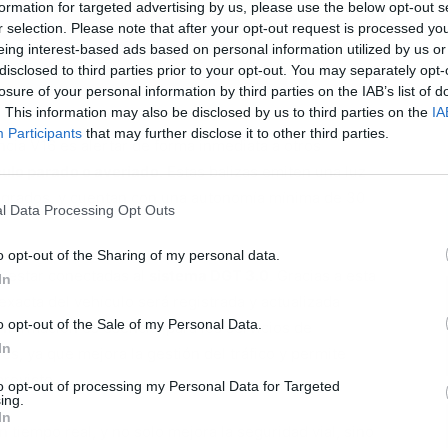
formation for targeted advertising by us, please use the below opt-out s
r selection. Please note that after your opt-out request is processed y
eing interest-based ads based on personal information utilized by us or
disclosed to third parties prior to your opt-out. You may separately opt-
losure of your personal information by third parties on the IAB’s list of
L
. This information may also be disclosed by us to third parties on the
IA
Participants
that may further disclose it to other third parties.
ncia V16 es alertar de forma inmediata a otros
ulo parado o averiado
. Estas balizas emiten una luz
60 grados, y cuentan con una autonomía mínima de 30
l Data Processing Opt Outs
o opt-out of the Sharing of my personal data.
n estar conectadas al
sistema DGT 3.0
. Gracias a esta
In
exacta del vehículo será registrada y actualizada
o opt-out of the Sale of my Personal Data.
formación es esencial para los servicios de
In
es, ya que mejora la gestión del tráfico y permite
revisto.
to opt-out of processing my Personal Data for Targeted
ing.
In
 tiempo real, y no solo mejora la seguridad vial, sino