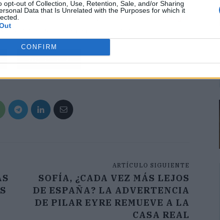
o opt-out of Collection, Use, Retention, Sale, and/or Sharing
zación del tráfico en España. Para que esto funcione
ersonal Data that Is Unrelated with the Purposes for which it
 esté homologada por la DGT y equipada con
tecnología
lected.
Out
os los modelos ofrecen en la actualidad.
CONFIRM
Siguiente
ARTÍCULO SIGUIENTE
AS
SOFÍA, ¿CADA VEZ MÁS LEJOS
OS
DE ESPAÑA? LA ADVERTENCIA
DE PILAR EYRE REMUEVE A LA
CASA REAL