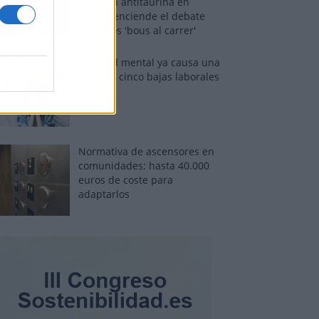
rebelión antitaurina en
Alfafar enciende el debate
sobre los 'bous al carrer'
La salud mental ya causa una
de cada cinco bajas laborales
Normativa de ascensores en
comunidades: hasta 40.000
euros de coste para
adaptarlos