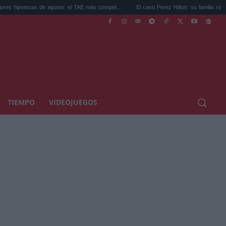
cas de agosto: el TAE más compet...
El caso Perez Hilton: su familia rompe el silencio
TIEMPO
VIDEOJUEGOS