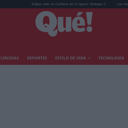
Eclipse solar en Cariñena del 12 agosto: Bodegas C...
Las mejores hipote
CURIOSAS
DEPORTES
ESTILO DE VIDA
TECNOLOGÍA