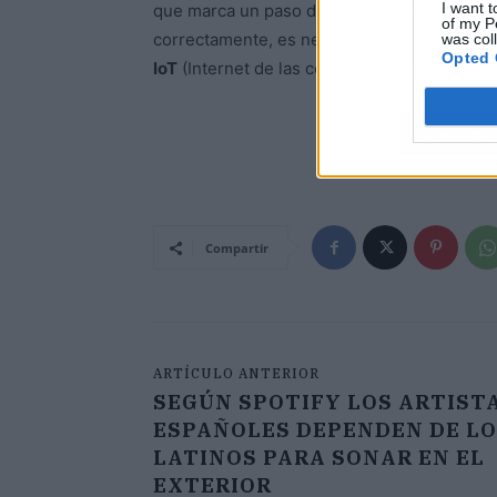
I want t
que marca un paso decisivo hacia la digitali
of my P
correctamente, es necesario que la baliza
was col
Opted 
IoT
(Internet de las cosas), algo que no tod
Atrás
Compartir
ARTÍCULO ANTERIOR
SEGÚN SPOTIFY LOS ARTIST
ESPAÑOLES DEPENDEN DE L
LATINOS PARA SONAR EN EL
EXTERIOR