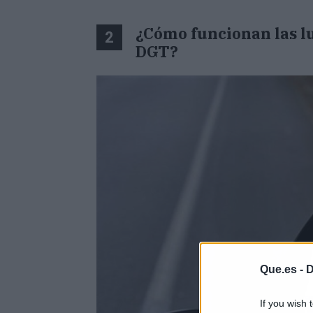
¿Cómo funcionan las l
2
DGT?
Que.es -
D
If you wish 