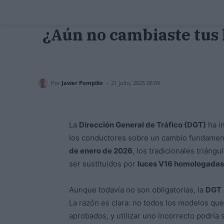
¿Aún no cambiaste tus 
-
Por
Javier Pompilio
21 julio, 2025 06:09
La
Dirección General de Tráfico (DGT)
ha i
los conductores sobre un cambio fundamenta
de enero de 2026
, los tradicionales trián
ser sustituidos por
luces V16 homologadas
Aunque todavía no son obligatorias, la
DGT
La razón es clara: no todos los modelos qu
aprobados, y utilizar uno incorrecto podrí