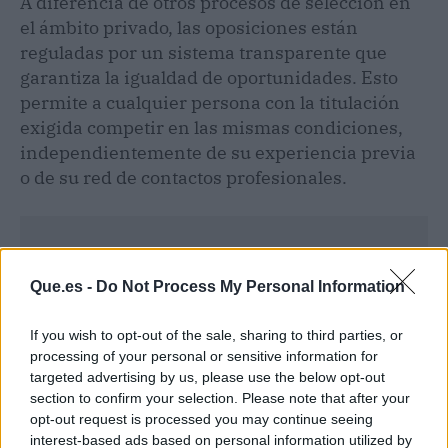
A diferencia de otros procesos de selección en
el ámbito privado, las oposiciones están
reguladas por un sistema transparente que
garantiza la igualdad de oportunidades. Esto
permite a cualquier persona con la titulación
exigida competir en las mismas condiciones,
independientemente de su experiencia previa
o de su red de contactos profesionales.
Que.es -
Do Not Process My Personal Information
If you wish to opt-out of the sale, sharing to third parties, or
processing of your personal or sensitive information for
targeted advertising by us, please use the below opt-out
section to confirm your selection. Please note that after your
opt-out request is processed you may continue seeing
interest-based ads based on personal information utilized by