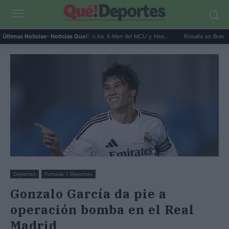
Kit Connor será Cíclope en los X-Men del MCU y Hea...
Rosalía en Buenos Aires: de
Últimas Noticias
- Noticias Que!:
Deportes
Portada 1 Deportes
Gonzalo García da pie a
operación bomba en el Real
Madrid