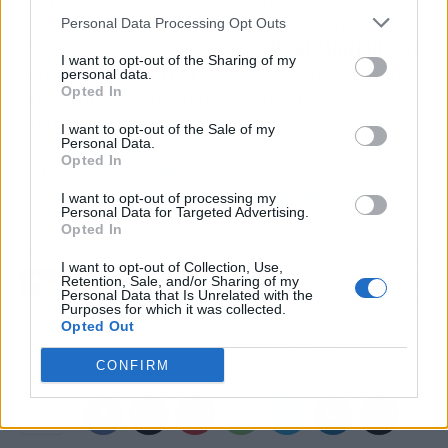
evolucionar sin la presión inmediata que
Personal Data Processing Opt Outs
implica vestir la camiseta del
Real Madrid
. Así,
I want to opt-out of the Sharing of my
una cesión se perfila como el movimiento que
personal data.
Opted In
puede beneficiar a todas las partes
involucradas.
I want to opt-out of the Sale of my
Personal Data.
Opted In
Más Información:
Xabi Alonso toma decisión clave para el
futuro del Real Madrid: Mbappé y Vinicius ya lo saben
I want to opt-out of processing my
Personal Data for Targeted Advertising.
Opted In
Artículo anterior
Artículo siguiente
I want to opt-out of Collection, Use,
Millonada extra para
Nico Williams despierta
Retention, Sale, and/or Sharing of my
Personal Data that Is Unrelated with the
acelerar a Laporte en el
al Athletic de su sueño:
Purposes for which it was collected.
Athletic
“No cumplirá su
Opted Out
contrato”
CONFIRM