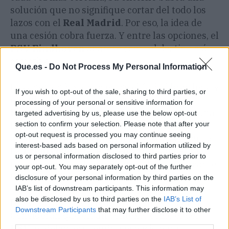
solución que no signifique cortar del todo los
lazos con el
Real Madrid
. Por eso, la idea de
una cesión cobra fuerza. Y entre las opciones, el
PSV Eindhoven
aparece como el destino más
atractivo.
Que.es -
Do Not Process My Personal Information
La conexión histórica entre el fútbol brasileño y
If you wish to opt-out of the sale, sharing to third parties, or
el club neerlandés es fuerte. Allí brilló
processing of your personal or sensitive information for
Ronaldo Nazario
antes de convertirse en una
targeted advertising by us, please use the below opt-out
leyenda global, y esa historia no pasa
section to confirm your selection. Please note that after your
opt-out request is processed you may continue seeing
desapercibida para
Endrick
ni para su familia.
interest-based ads based on personal information utilized by
La
Eredivisie
ofrece un entorno competitivo
us or personal information disclosed to third parties prior to
pero formativo, ideal para que el joven atacante
your opt-out. You may separately opt-out of the further
tenga los minutos que necesita para crecer.
disclosure of your personal information by third parties on the
IAB’s list of downstream participants. This information may
also be disclosed by us to third parties on the
IAB’s List of
Desde la dirigencia blanca apoyan esta idea.
Downstream Participants
that may further disclose it to other
Consideran que en un contexto como el del
third parties.
PSV
, el delantero tendría espacio para