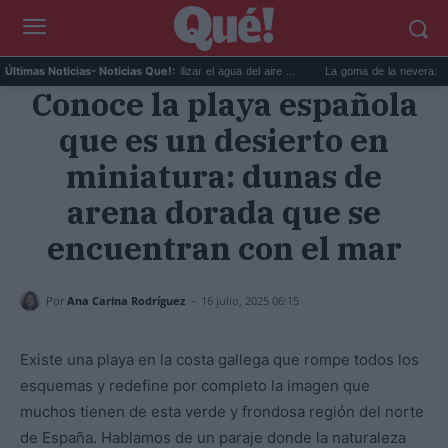
6 usos prácticos para reutilizar el agua del aire ...
La goma de la nevera: el truco de
Últimas Noticias
- Noticias Que!:
Conoce la playa española
que es un desierto en
miniatura: dunas de
arena dorada que se
encuentran con el mar
-
Por
Ana Carina Rodríguez
16 julio, 2025 06:15
Existe una playa en la costa gallega que rompe todos los
esquemas y redefine por completo la imagen que
muchos tienen de esta verde y frondosa región del norte
de España. Hablamos de un paraje donde la naturaleza