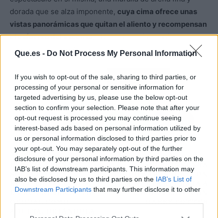
dorada que se alza imponente,
cuya cima ofrece unas
vistas panorámicas que quitan el aliento y recompensan
el esfuerzo del ascenso
, abarcando la inmensidad del
océano y la ría de Arousa.
Que.es -
Do Not Process My Personal Information
If you wish to opt-out of the sale, sharing to third parties, or
Atrás
Siguiente
processing of your personal or sensitive information for
targeted advertising by us, please use the below opt-out
section to confirm your selection. Please note that after your
opt-out request is processed you may continue seeing
interest-based ads based on personal information utilized by
us or personal information disclosed to third parties prior to
your opt-out. You may separately opt-out of the further
ARTÍCULO ANTERIOR
ARTÍCULO SIGUIENTE
disclosure of your personal information by third parties on the
LETIZIA FRENA A
ASÍ REINVENTA
IAB’s list of downstream participants. This information may
SOFÍA CON UN
HOGWARTS HBO CON
also be disclosed by us to third parties on the
IAB’s List of
ROTUNDO «TÚ, NO»,
LA NUEVA APUESTA A
Downstream Participants
that may further disclose it to other
EN SU PRIMER ACTO
LARGO PLAZO CON
third parties.
OFICIAL COMO
HARRY POTTER
ADULTA, DEJÁNDOLA