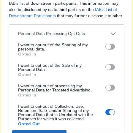
IAB’s list of downstream participants. This information may
also be disclosed by us to third parties on the
IAB’s List of
Más allá de las dudas,
Wimbledon
sigue
Downstream Participants
that may further disclose it to other
siendo el escenario soñado para
Djokovic
. El
third parties.
serbio busca su
octavo título
sobre el césped
Personal Data Processing Opt Outs
londinense, un logro que lo pondría aún más
cerca de los nombres más grandes de la historia
I want to opt-out of the Sharing of my
personal data.
del tenis. Cada paso es clave y cada partido
Opted In
puede marcar el destino de su temporada.
Frente a
Sinner
, además, hay una historia
I want to opt-out of the Sale of my
Personal Data.
reciente favorable. Lo venció en
2022
y
2023
en
Opted In
este mismo torneo, siempre en rondas
I want to opt-out of processing my
avanzadas.
Personal Data for Targeted Advertising.
Opted In
Más Información:
La resurrección milagrosa de Sinner
I want to opt-out of Collection, Use,
levanta chispas en Wimbledon
Retention, Sale, and/or Sharing of my
Personal Data that Is Unrelated with the
Purposes for which it was collected.
Opted Out
Artículo anterior
Artículo siguiente