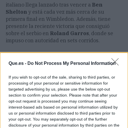
italiano llega lanzado tras vencer a
Ben
Shelton
y está cada vez más cerca de su
primera final en Wimbledon. Además, tiene
presente la reciente victoria que consiguió
sobre el serbio en
Roland Garros
, donde se
impuso con autoridad en sets corridos.
Aunque la superficie es distinta, el desafío es
igual o más complejo.
Djokovic
sabe lo que
Que.es -
Do Not Process My Personal Information
representa jugar contra el número uno del
mundo y no esconde la exigencia del
If you wish to opt-out of the sale, sharing to third parties, or
compromiso. Declaró que está enfocado en
processing of your personal or sensitive information for
targeted advertising by us, please use the below opt-out
llegar física y mentalmente listo, sin pensar en
section to confirm your selection. Please note that after your
favoritismos. Anticipa un posible partido largo,
opt-out request is processed you may continue seeing
incluso a cinco sets, y dejó en claro que solo su
interest-based ads based on personal information utilized by
mejor versión podrá plantarle cara a un rival
us or personal information disclosed to third parties prior to
tan completo. Todo dependerá de cómo
your opt-out. You may separately opt-out of the further
disclosure of your personal information by third parties on the
reaccione su cuerpo en las próximas horas.