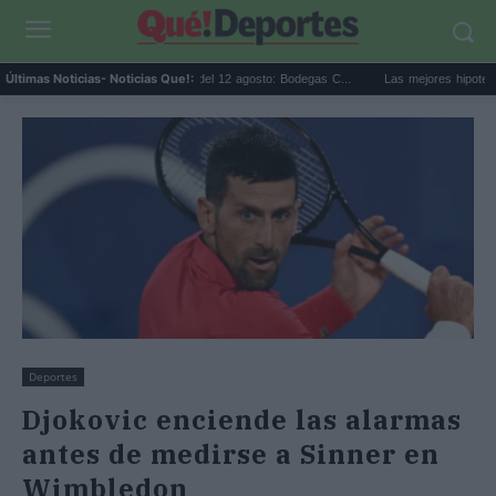
Eclipse solar en Cariñena del 12 agosto: Bodegas C...
Las mejores hipotecas de ag
Últimas Noticias
- Noticias Que!:
Deportes
Djokovic enciende las alarmas
antes de medirse a Sinner en
Wimbledon