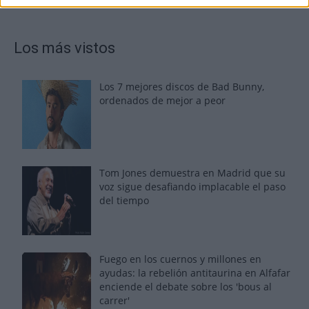
Los más vistos
Los 7 mejores discos de Bad Bunny,
ordenados de mejor a peor
Tom Jones demuestra en Madrid que su
voz sigue desafiando implacable el paso
del tiempo
Fuego en los cuernos y millones en
ayudas: la rebelión antitaurina en Alfafar
enciende el debate sobre los 'bous al
carrer'