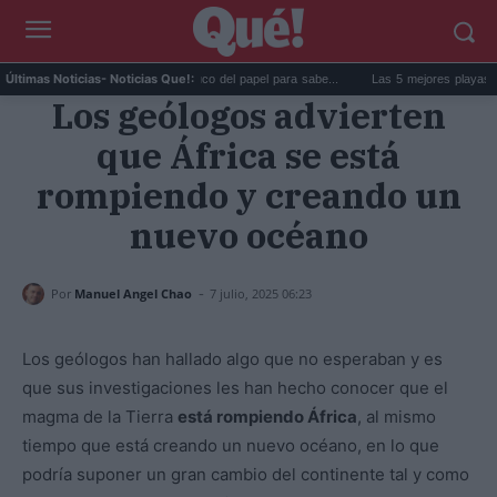
La goma de la nevera: el truco del papel para sabe...
Las 5 mejores playas de Form
Últimas Noticias
- Noticias Que!:
Los geólogos advierten
que África se está
rompiendo y creando un
nuevo océano
-
Por
Manuel Angel Chao
7 julio, 2025 06:23
Los geólogos han hallado algo que no esperaban y es
que sus investigaciones les han hecho conocer que el
magma de la Tierra
está rompiendo África
, al mismo
tiempo que está creando un nuevo océano, en lo que
podría suponer un gran cambio del continente tal y como