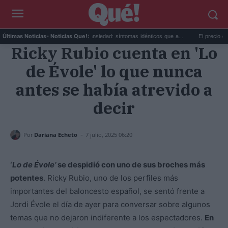
is...
Calor extremo y ansiedad: síntomas idénticos que a...
El precio de la viv
Últimas Noticias
- Noticias Que!:
Ricky Rubio cuenta en 'Lo
de Évole' lo que nunca
antes se había atrevido a
decir
-
Por
Dariana Echeto
7 julio, 2025 06:20
‘
Lo de Évole’
se despidió con uno de sus broches más
potentes
. Ricky Rubio, uno de los perfiles más
importantes del baloncesto español, se sentó frente a
Jordi Évole el día de ayer para conversar sobre algunos
temas que no dejaron indiferente a los espectadores.
En