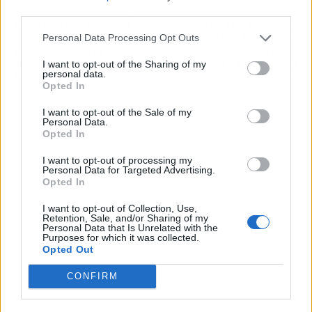
third parties.
EL PUEBLO MEDIEVAL
LOS GEÓLOGOS
DE HUESCA QUE ESTÁ
ADVIERTEN QUE
CONSIDERADO UNO DE
ÁFRICA SE ESTÁ
Personal Data Processing Opt Outs
LOS MÁS BONITOS Y
ROMPIENDO Y
MEJOR CONSERVADOS
CREANDO UN NUEVO
I want to opt-out of the Sharing of my
personal data.
DE ESPAÑA
OCÉANO
Opted In
I want to opt-out of the Sale of my
Personal Data.
Opted In
I want to opt-out of processing my
Personal Data for Targeted Advertising.
Opted In
I want to opt-out of Collection, Use,
Retention, Sale, and/or Sharing of my
Personal Data that Is Unrelated with the
Purposes for which it was collected.
Opted Out
CONFIRM