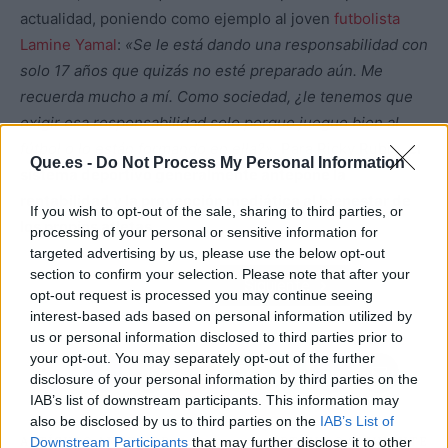
actualidad, poniendo como ejemplo al joven
futbolista
Lamine Yamal
:
«Se le está dando una responsabilidad con
solo 17 años que quizás no esté preparado aún. Me
recuerda mucho a mí. Como sociedad, ¿le tenemos que
exigir esa responsabilidad solo porque juegue bien al
fútbol o lo están formando en ella?»
. Para Ricky Rubio,
el
Que.es -
Do Not Process My Personal Information
sistema deportivo generalmente antepone la
rentabilidad y la proyección mediática al bienestar de
If you wish to opt-out of the sale, sharing to third parties, or
los propios atletas
.
processing of your personal or sensitive information for
targeted advertising by us, please use the below opt-out
section to confirm your selection. Please note that after your
Atrás
Siguiente
opt-out request is processed you may continue seeing
interest-based ads based on personal information utilized by
us or personal information disclosed to third parties prior to
your opt-out. You may separately opt-out of the further
disclosure of your personal information by third parties on the
IAB’s list of downstream participants. This information may
also be disclosed by us to third parties on the
IAB’s List of
Downstream Participants
that may further disclose it to other
ARTÍCULO ANTERIOR
ARTÍCULO SIGUIENTE