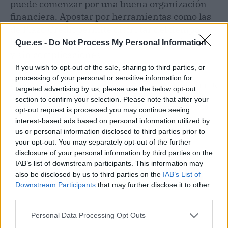
puede comenzar por una buena organización
financiera. Apostar por herramientas como las
de Plazo Credit permite disfrutar del tiempo
libre con libertad, sin renunciar a ningún plan
Que.es -
Do Not Process My Personal Information
y sin complicaciones.
If you wish to opt-out of the sale, sharing to third parties, or
processing of your personal or sensitive information for
Artículo anterior
Artículo siguiente
targeted advertising by us, please use the below opt-out
Formación bonificada;
inaCátalog obtiene la
section to confirm your selection. Please note that after your
cómo aprovechar el
certificación ISO 27001
opt-out request is processed you may continue seeing
crédito consolidado en
en gestión de la
interest-based ads based on personal information utilized by
2025
seguridad de la
us or personal information disclosed to third parties prior to
información
your opt-out. You may separately opt-out of the further
disclosure of your personal information by third parties on the
IAB’s list of downstream participants. This information may
also be disclosed by us to third parties on the
IAB’s List of
Downstream Participants
that may further disclose it to other
third parties.
Personal Data Processing Opt Outs