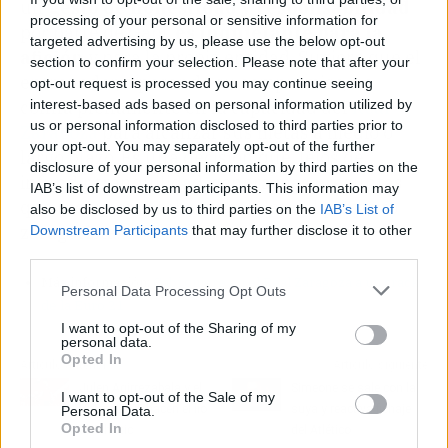
un
gesto de honestidad y responsabilidad
processing of your personal or sensitive information for
por parte de Gabi,
es inquietante para la
targeted advertising by us, please use the below opt-out
afición
y para la propia entidad. Sugiere que el
section to confirm your selection. Please note that after your
entrenador, a pesar de su compromiso, no
opt-out request is processed you may continue seeing
interest-based ads based on personal information utilized by
confía plenamente en la capacidad del
Real
us or personal information disclosed to third parties prior to
Zaragoza
para alcanzar sus metas a medio o
your opt-out. You may separately opt-out of the further
largo plazo. Es una decisión que, lejos de
disclosure of your personal information by third parties on the
infundir tranquilidad, genera más preguntas
IAB’s list of downstream participants. This information may
que respuestas sobre la solidez del proyecto
also be disclosed by us to third parties on the
IAB’s List of
zaragocista.
Downstream Participants
that may further disclose it to other
third parties.
Más información:
Gabi quiere en el Real Zaragoza a un crack
Personal Data Processing Opt Outs
de la Euro 21
I want to opt-out of the Sharing of my
personal data.
Opted In
Artículo anterior
Artículo siguiente
Julen Agirrezabala y el
Simeone se sale con la
I want to opt-out of the Sale of my
Valencia CF hacen el lío
suya y reactiva fichaje
Personal Data.
Opted In
al Athletic
del Atlético