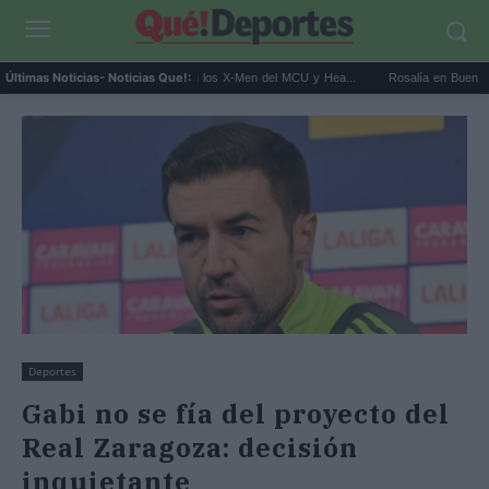
Kit Connor será Cíclope en los X-Men del MCU y Hea...
Rosalía en Buenos Aires: de
Últimas Noticias
- Noticias Que!:
Deportes
Gabi no se fía del proyecto del
Real Zaragoza: decisión
inquietante