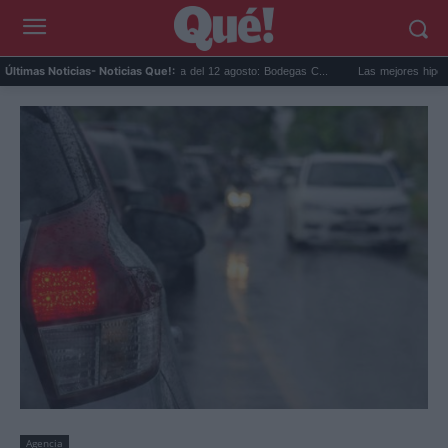
Eclipse solar en Cariñena del 12 agosto: Bodegas C...
Las mejores hipotecas de 
Últimas Noticias
- Noticias Que!:
Agencia