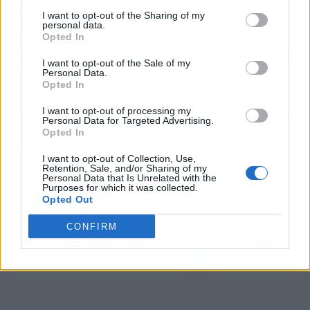
Este verano, ante cualquier accidente,
I want to opt-out of the Sharing of my
calculatuindemnizacion.es
vuelve a estar
personal data.
disponible para acelerar los procesos de
Opted In
reclamación y proteger los derechos de quienes
I want to opt-out of the Sale of my
más lo necesitan.
Personal Data.
Opted In
I want to opt-out of processing my
Artículo anterior
Artículo siguiente
Personal Data for Targeted Advertising.
TCL presenta la Serie C
Diversidad y formación
Opted In
QD-Mini LED con Audio
profesional se combinan
I want to opt-out of Collection, Use,
by Bang & Olufsen; una
en Escuela Atlántico,
Retention, Sale, and/or Sharing of my
experiencia
con estudiantes de
Personal Data that Is Unrelated with the
Purposes for which it was collected.
cinematográfica en el
hasta 75 años
Opted Out
hogar
CONFIRM