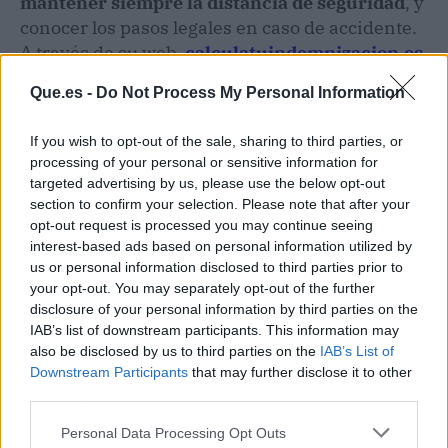
mantener siempre la distancia de seguridad
, y
conocer los pasos legales en caso de accidente.
A través de su web,
calculatuindemnizacion.es
,
ofrecen un servicio integral especializado:
Que.es -
Do Not Process My Personal Information
desde un
simulador gratuito
que permite
calcular la indemnización orientativa en
If you wish to opt-out of the sale, sharing to third parties, or
función del tipo de lesión, hasta la
reclamación
processing of your personal or sensitive information for
completa
frente a las aseguradoras, sin
targeted advertising by us, please use the below opt-out
necesidad de adelantar costes. El equipo legal
section to confirm your selection. Please note that after your
de la plataforma se encarga de
revisar la
opt-out request is processed you may continue seeing
interest-based ads based on personal information utilized by
documentación médica, negociar con las
us or personal information disclosed to third parties prior to
compañías y conseguir indemnizaciones
your opt-out. You may separately opt-out of the further
justas
, incluso en casos complejos con
disclosure of your personal information by third parties on the
patologías previas o secuelas. Además,
IAB’s list of downstream participants. This information may
garantizan
atención rápida y personalizada
also be disclosed by us to third parties on the
IAB’s List of
Downstream Participants
that may further disclose it to other
para no perder tiempo en momentos clave del
third parties.
proceso.
Personal Data Processing Opt Outs