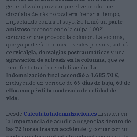
generalizado provocó que el vehículo que
circulaba detrás no pudiera frenar a tiempo,
impactando contra el suyo. Se firmó un
parte
amistoso
reconociendo la culpa 100?l
conductor que provocó la colisión. La víctima,
que ya padecía hernias discales previas, sufrió
cervicalgia, dorsalgias postraumáticas
y una
agravación de artrosis en la columna
, que se
manifestó tras la rehabilitación.
La
indemnización final ascendió a 4.685,70 €
,
incluyendo un periodo de
69 días de baja, 60 de
ellos con pérdida moderada de calidad de
vida
.
Desde
Calculatuindemnizacion.es
insisten en
la
importancia de acudir a urgencias dentro de
las 72 horas tras un accidente
, y contar con un
parte amistoso o atestado policial
como prueba