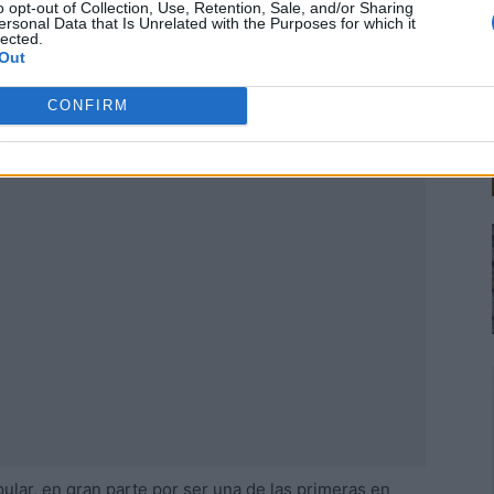
o opt-out of Collection, Use, Retention, Sale, and/or Sharing
ersonal Data that Is Unrelated with the Purposes for which it
lected.
Out
CONFIRM
Publicidad
ular, en gran parte por ser una de las primeras en