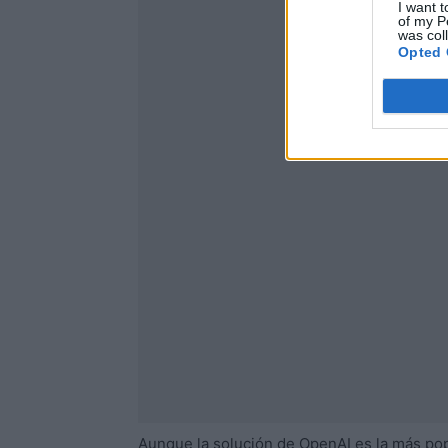
I want t
of my P
was col
Opted 
Aunque la solución de OpenAI es la más pop