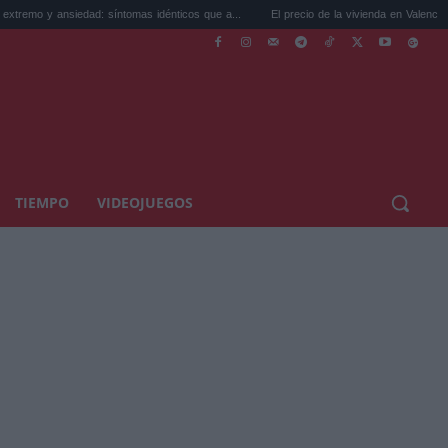
siedad: síntomas idénticos que a...
El precio de la vivienda en Valencia sube a 3.485
TIEMPO
VIDEOJUEGOS