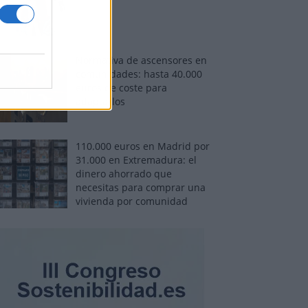
Normativa de ascensores en
comunidades: hasta 40.000
euros de coste para
adaptarlos
110.000 euros en Madrid por
31.000 en Extremadura: el
dinero ahorrado que
necesitas para comprar una
vivienda por comunidad