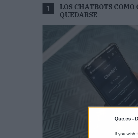
LOS CHATBOTS COMO
1
QUEDARSE
Que.es -
D
If you wish 