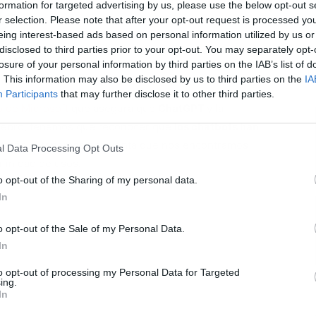
formation for targeted advertising by us, please use the below opt-out s
r selection. Please note that after your opt-out request is processed y
eing interest-based ads based on personal information utilized by us or
disclosed to third parties prior to your opt-out. You may separately opt-
losure of your personal information by third parties on the IAB’s list of
L
. This information may also be disclosed by us to third parties on the
IA
Participants
that may further disclose it to other third parties.
o de Microsoft
que asegura que
ChatGPT
y la
 cerebro, tenemos que reconocer que
los chatbots han
extraño si tenemos en cuenta que nos encontramos
l Data Processing Opt Outs
finidad de usos.
o opt-out of the Sharing of my personal data.
In
o opt-out of the Sale of my Personal Data.
In
to opt-out of processing my Personal Data for Targeted
ing.
In