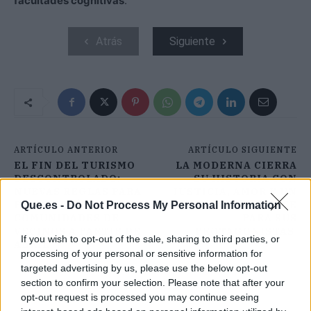
facultades cognitivas
.
Atrás
Siguiente
ARTÍCULO ANTERIOR
ARTÍCULO SIGUIENTE
EL FIN DEL TURISMO
LA MODERNA CIERRA
DESCONTROLADO:
SU HISTORIA CON
NUEVAS REGLAS PARA
JUSTICIA, AMOR Y UN
PISOS TURÍSTICOS EN
DESTINO AGRIDULCE
Que.es -
Do Not Process My Personal Information
COMUNIDADES DE
PARA SUS
VECINOS A PARTIR DE
PROTAGONISTAS
If you wish to opt-out of the sale, sharing to third parties, or
ABRIL
processing of your personal or sensitive information for
targeted advertising by us, please use the below opt-out
section to confirm your selection. Please note that after your
opt-out request is processed you may continue seeing