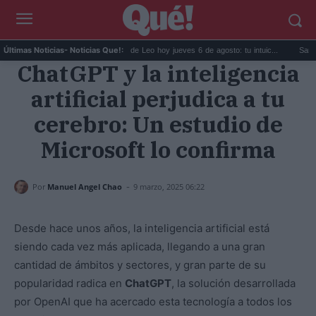
s Javis en ...
Horóscopo de Leo hoy jueves 6 de agosto: tu intuic...
Sandokán te
Últimas Noticias
- Noticias Que!:
ChatGPT y la inteligencia
artificial perjudica a tu
cerebro: Un estudio de
Microsoft lo confirma
-
Por
Manuel Angel Chao
9 marzo, 2025 06:22
Desde hace unos años, la inteligencia artificial está
siendo cada vez más aplicada, llegando a una gran
cantidad de ámbitos y sectores, y gran parte de su
popularidad radica en
ChatGPT
, la solución desarrollada
por OpenAI que ha acercado esta tecnología a todos los